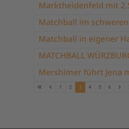
Marktheidenfeld mit 2
Matchball im schweren 
Matchball in eigener Ha
MATCHBALL WÜRZBUR
Mershimer führt Jena mi
1
2
3
4
5
6