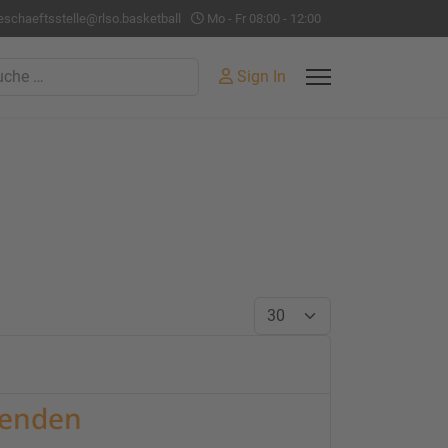
eschaeftsstelle@rlso.basketball
Mo - Fr 08:00 - 12:00
hen
Sign In
Anzeige #
beenden