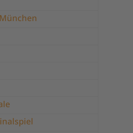
n München
ale
inalspiel