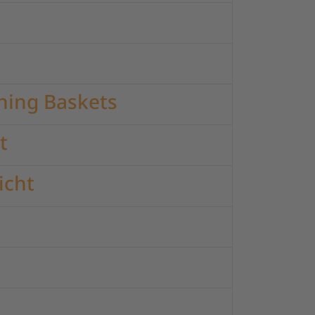
hing Baskets
t
icht