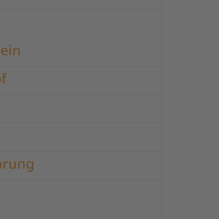
 ein
f
ührung