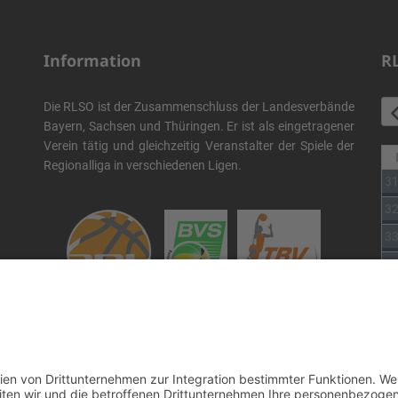
Information
R
Die RLSO ist der Zusammenschluss der Landesverbände
Bayern, Sachsen und Thüringen. Er ist als eingetragener
Verein tätig und gleichzeitig Veranstalter der Spiele der
Regionalliga in verschiedenen Ligen.
3
3
3
3
3
Die RLSO ist jetzt auch erreichbar unter der Adresse
3
https://rlso.basketball
Wir betreiben ...