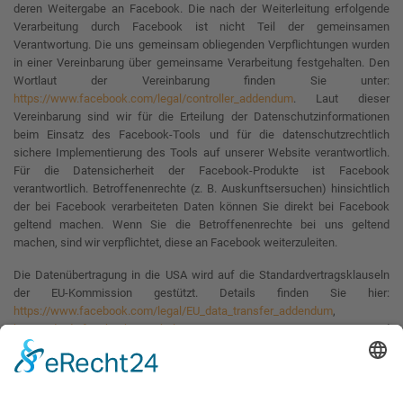
deren Weitergabe an Facebook. Die nach der Weiterleitung erfolgende
Verarbeitung durch Facebook ist nicht Teil der gemeinsamen
Verantwortung. Die uns gemeinsam obliegenden Verpflichtungen wurden
in einer Vereinbarung über gemeinsame Verarbeitung festgehalten. Den
Wortlaut der Vereinbarung finden Sie unter:
https://www.facebook.com/legal/controller_addendum
. Laut dieser
Vereinbarung sind wir für die Erteilung der Datenschutzinformationen
beim Einsatz des Facebook-Tools und für die datenschutzrechtlich
sichere Implementierung des Tools auf unserer Website verantwortlich.
Für die Datensicherheit der Facebook-Produkte ist Facebook
verantwortlich. Betroffenenrechte (z. B. Auskunftsersuchen) hinsichtlich
der bei Facebook verarbeiteten Daten können Sie direkt bei Facebook
geltend machen. Wenn Sie die Betroffenenrechte bei uns geltend
machen, sind wir verpflichtet, diese an Facebook weiterzuleiten.
Die Datenübertragung in die USA wird auf die Standardvertragsklauseln
der EU-Kommission gestützt. Details finden Sie hier:
https://www.facebook.com/legal/EU_data_transfer_addendum
,
https://de-de.facebook.com/help/566994660333381
und
https://www.facebook.com/policy.php
.
Das Unternehmen verfügt über eine Zertifizierung nach dem „EU-US Data
Privacy Framework“ (DPF). Der DPF ist ein Übereinkommen zwischen der