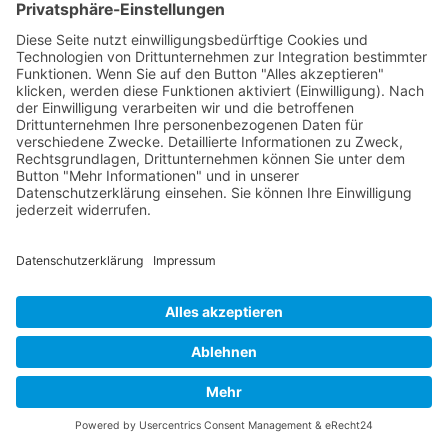
Europäischen Union und den USA, der die Einhaltung europäischer
Datenschutzstandards bei Datenverarbeitungen in den USA gewährleisten
soll. Jedes nach dem DPF zertifizierte Unternehmen verpflichtet sich,
diese Datenschutzstandards einzuhalten. Weitere Informationen hierzu
erhalten Sie vom Anbieter unter folgendem Link:
https://www.dataprivacyframework.gov/participant/4452
.
Instagram
Auf dieser Website sind Funktionen des Dienstes Instagram
eingebunden. Diese Funktionen werden angeboten durch die Meta
Platforms Ireland Limited, Merrion Road, Dublin 4, D04 X2K5, Irland.
Wenn das Social-Media-Element aktiv ist, wird eine direkte Verbindung
zwischen Ihrem Endgerät und dem Instagram-Server hergestellt.
Instagram erhält dadurch Informationen über den Besuch dieser Website
durch Sie.
Wenn Sie in Ihrem Instagram-Account eingeloggt sind, können Sie durch
Anklicken des Instagram-Buttons die Inhalte dieser Website mit Ihrem
Instagram-Profil verlinken. Dadurch kann Instagram den Besuch dieser
Website Ihrem Benutzerkonto zuordnen. Wir weisen darauf hin, dass wir
als Anbieter der Seiten keine Kenntnis vom Inhalt der übermittelten Daten