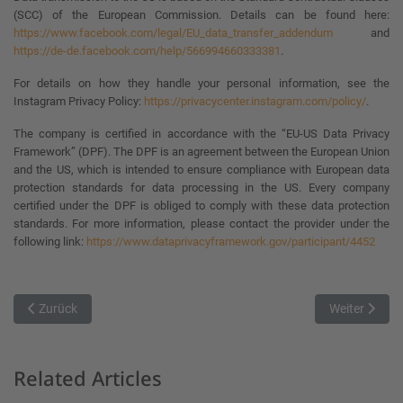
(SCC) of the European Commission. Details can be found here:
https://www.facebook.com/legal/EU_data_transfer_addendum
and
https://de-de.facebook.com/help/566994660333381
.
For details on how they handle your personal information, see the
Instagram Privacy Policy:
https://privacycenter.instagram.com/policy/
.
The company is certified in accordance with the “EU-US Data Privacy
Framework” (DPF). The DPF is an agreement between the European Union
and the US, which is intended to ensure compliance with European data
protection standards for data processing in the US. Every company
certified under the DPF is obliged to comply with these data protection
standards. For more information, please contact the provider under the
following link:
https://www.dataprivacyframework.gov/participant/4452
Vorheriger Beitrag: Aktuelle Ausschreibung mit Anlagen und Termin
Nächster Beit
Zurück
Weiter
Related Articles