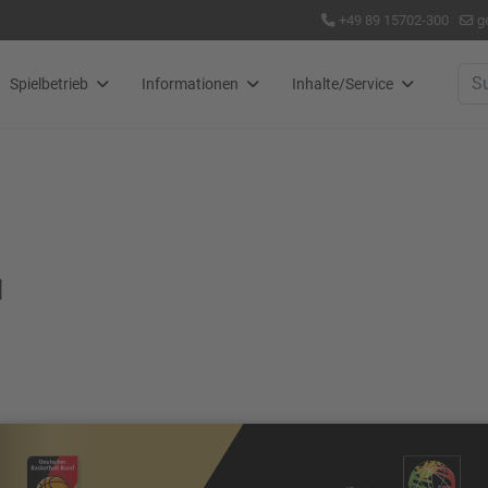
+49 89 15702-300
g
Suc
Spielbetrieb
Informationen
Inhalte/Service
n