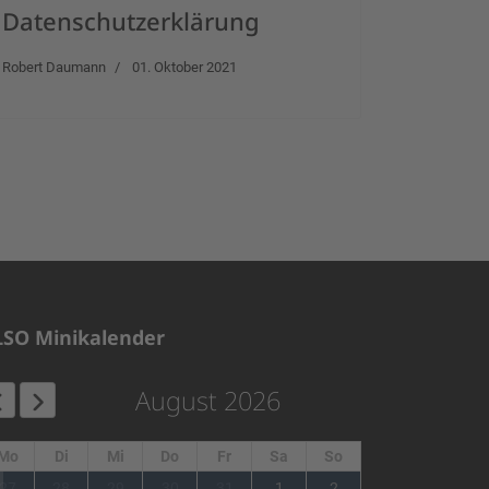
Datenschutzerklärung
Robert Daumann
01. Oktober 2021
LSO Minikalender
August 2026
Mo
Di
Mi
Do
Fr
Sa
So
1
27
28
29
30
31
1
2