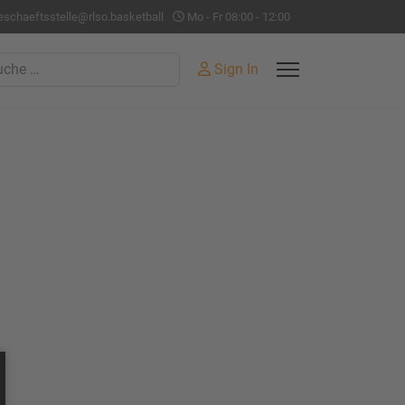
eschaeftsstelle@rlso.basketball
Mo - Fr 08:00 - 12:00
hen
Sign In