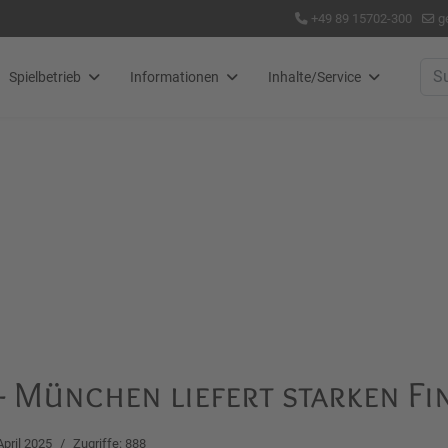
+49 89 15702-300
g
Suc
Spielbetrieb
Informationen
Inhalte/Service
 – München liefert starken F
April 2025
Zugriffe: 888