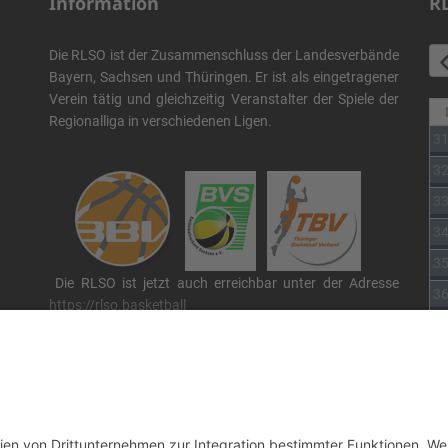
Information
R
Die RLSO ist der Zusammenschluss der Landesverbände
Bayern, Sachsen und Thüringen. Er ist als eingetragener
Verein tätig und gleichzeitig Veranstalter der Spiele der
Regionalliga in verschiedenen Ligen.
3
3
3
3
3
Die RLSO ist jetzt auch erreichbar unter der Adresse
3
https://rlso.basketball
Wir betreiben ...