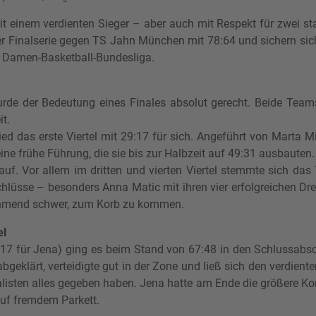
mit einem verdienten Sieger – aber auch mit Respekt für zwei
r Finalserie gegen TS Jahn München mit 78:64 und sichern sich
2. Damen-Basketball-Bundesliga.
de der Bedeutung eines Finales absolut gerecht. Beide Teams a
t.
ed das erste Viertel mit 29:17 für sich. Angeführt von Marta M
ine frühe Führung, die sie bis zur Halbzeit auf 49:31 ausbauten.
uf. Vor allem im dritten und vierten Viertel stemmte sich da
hlüsse – besonders Anna Matic mit ihren vier erfolgreichen Drei
hmend schwer, zum Korb zu kommen.
el
8:17 für Jena) ging es beim Stand von 67:48 in den Schlussabs
bgeklärt, verteidigte gut in der Zone und ließ sich den verdien
nalisten alles gegeben haben. Jena hatte am Ende die größere 
auf fremdem Parkett.