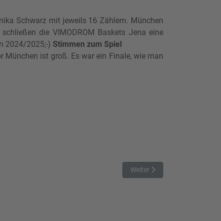
nnika Schwarz mit jeweils 16 Zählern. München
lg schließen die VIMODROM Baskets Jena eine
on 2024/2025;-)
Stimmen zum Spiel
r München ist groß. Es war ein Finale, wie man
Nächster Beitrag: Entscheidun
Weiter