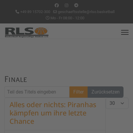
+49 89 15702-300
geschaeftsstelle@rlso.basketball
Mo - Fr 08:00 - 12:00
Finale
Teil des Titels eingeben
Filter
Zurücksetzen
Anzeige #
Alles oder nichts: Piranhas
kämpfen um ihre letzte
Chance