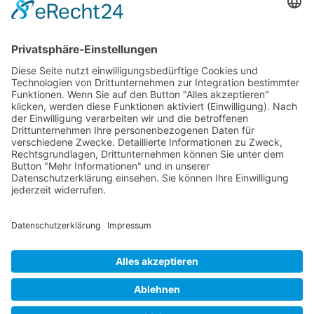
RLSO Minikalender
August 2026
Mo
Di
Mi
Do
Fr
Sa
So
31
27
28
29
30
31
1
2
32
3
4
5
6
7
8
9
33
10
11
12
13
14
15
16
34
17
18
19
20
21
22
23
×
Fehler
35
24
25
26
27
28
29
30
view=events&limit=0&format=raw&module_id=168&Itemid=
36
31
1
2
3
4
5
6
7&list%5Bstart-date%5D=2026-07-
27T00%3A00%3A00Z&list%5Bend-date%5D=2026-09-