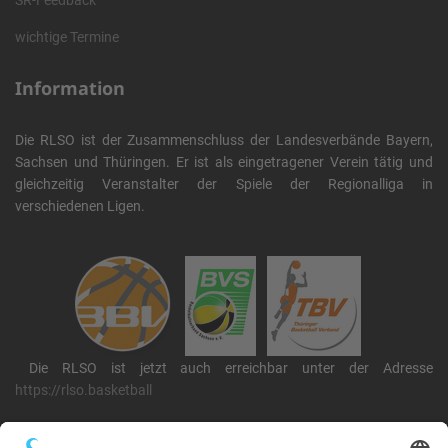
SR-Feedback
wichtige Termine
Information
Die RLSO ist der Zusammenschluss der Landesverbände Bayern,
Sachsen und Thüringen. Er ist als eingetragener Verein tätig und
gleichzeitig Veranstalter der Spiele der Regionalliga in
verschiedenen Ligen.
Die RLSO ist jetzt auch erreichbar unter der Adresse
https://rlso.basketball
Wir betreiben ...