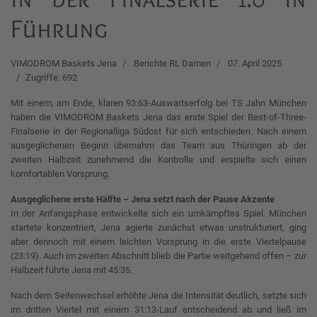
Führung
VIMODROM Baskets Jena
Berichte RL Damen
07. April 2025
Zugriffe: 692
Mit einem, am Ende, klaren 93:63-Auswärtserfolg bei TS Jahn München
haben die VIMODROM Baskets Jena das erste Spiel der Best-of-Three-
Finalserie in der Regionalliga Südost für sich entschieden. Nach einem
ausgeglichenen Beginn übernahm das Team aus Thüringen ab der
zweiten Halbzeit zunehmend die Kontrolle und erspielte sich einen
komfortablen Vorsprung.
Ausgeglichene erste Hälfte – Jena setzt nach der Pause Akzente
In der Anfangsphase entwickelte sich ein umkämpftes Spiel. München
startete konzentriert, Jena agierte zunächst etwas unstrukturiert, ging
aber dennoch mit einem leichten Vorsprung in die erste Viertelpause
(23:19). Auch im zweiten Abschnitt blieb die Partie weitgehend offen – zur
Halbzeit führte Jena mit 45:35.
Nach dem Seitenwechsel erhöhte Jena die Intensität deutlich, setzte sich
im dritten Viertel mit einem 31:13-Lauf entscheidend ab und ließ im