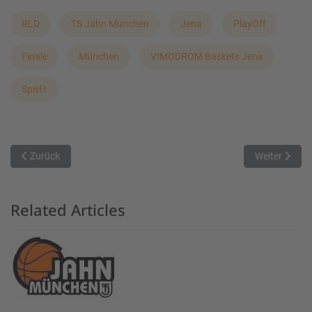
RLD
TS Jahn München
Jena
PlayOff
Finale
München
VIMODROM Baskets Jena
Spiel1
Vorheriger Beitrag: MTV München beendet RLD-Saison mit Heimsie
Nächster Beit
Zurück
Weiter
Related Articles