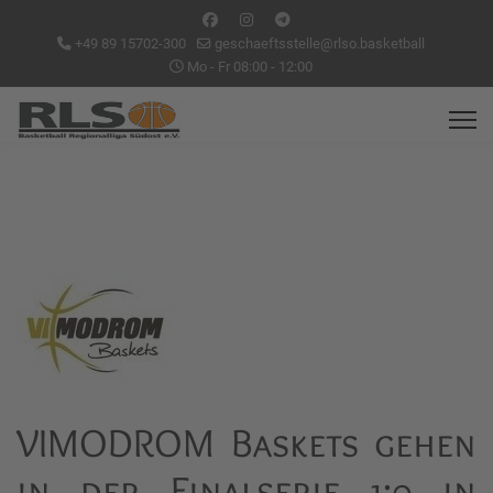
+49 89 15702-300
geschaeftsstelle@rlso.basketball
Mo - Fr 08:00 - 12:00
VIMODROM Baskets gehen
in der Finalserie 1:0 in