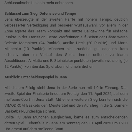
Schlussabschnitt nichts mehr anbrennen.
Schlüssel zum Sieg: Defensive und Tempo
Jena überzeugte in der zweiten Hälfte mit hohem Tempo, deutlich
verbesserter Verteidigung und besserer Wurfauswahl. Vor allem in der
Zone agierte das Team kompakt und nutzte Ballgewinne für einfache
Punkte in der Transition. Beste Werferinnen auf Seiten der Gäste waren
Celeste Mershimer (24 Punkte), Annika Heck (20 Punkte) und Marta
Miscenko (13 Punkte). München hielt zunächst gut dagegen, kam
offensiv aber im Verlauf des Spiels immer seltener zu klaren
Abschlüssen. A. Matic und E. Steinbicker punkteten jeweils zweistellig (je
12 Punkte), konnten das Spiel aber nicht mehr drehen.
Ausblick: Entscheidungsspiel in Jena
Mit diesem Erfolg steht Jena in der Serie nun mit 1:0 in Führung. Das
zweite Spiel der Finalserie findet am Freitag, den 11. April 2025, auf dem
meTecno-Court in Jena statt. Mit einem weiteren Sieg könnten sich die
VIMODROM Baskets den Meistertitel und den Aufstieg in die 2. Damen-
Basketball-Bundesliga sichern.
Sollte TS Jahn München ausgleichen, käme es zum entscheidenden
dritten Spiel – ebenfalls in Jena, am Sonntag, den 13. April 2025 um 15:00
Uhr, erneut auf dem meTecno-Court.