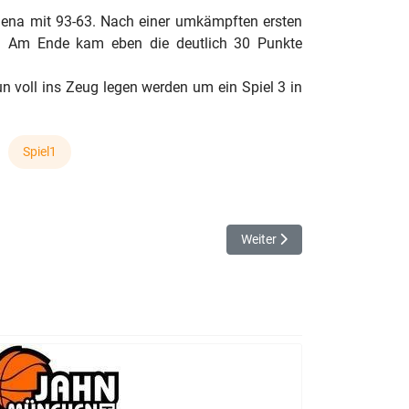
s Jena mit 93-63. Nach einer umkämpften ersten
. Am Ende kam eben die deutlich 30 Punkte
n voll ins Zeug legen werden um ein Spiel 3 in
Spiel1
Nächster Beitrag: TSV Nördli
Weiter