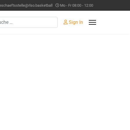
eschaeftsstelle@rlso.basketball
Mo - Fr 08:00 - 12:00
hen
Sign In