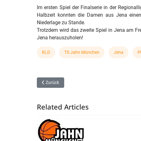
Im ersten Spiel der Finalserie in der Regiona
Halbzeit konnten die Damen aus Jena eine
Niederlage zu Stande.
Trotzdem wird das zweite Spiel in Jena am Fre
Jena herauszuholen!
RLD
TS Jahn München
Jena
P
Vorheriger Beitrag: VIMODROM Baskets gehen in der
Zurück
Related Articles