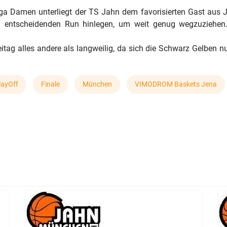
lliga Damen unterliegt der TS Jahn dem favorisierten Gast au
n entscheidenden Run hinlegen, um weit genug wegzuziehen
itag alles andere als langweilig, da sich die Schwarz Gelben nu
layOff
Finale
München
VIMODROM Baskets Jena
 Finalserie 1:0 in Führung