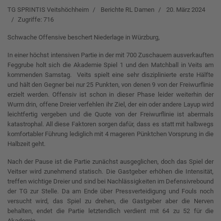
TG SPRINTIS Veitshöchheim
Berichte RL Damen
20. März 2024
Zugriffe: 716
Schwache Offensive beschert Niederlage in Würzburg,
In einer höchst intensiven Partie in der mit 700 Zuschauern ausverkauften
Feggrube holt sich die Akademie Spiel 1 und den Matchball in Veits am
kommenden Samstag. Veits spielt eine sehr disziplinierte erste Hälfte
und hält den Gegner bei nur 25 Punkten, von denen 9 von der Freiwurflinie
erzielt werden. Offensiv ist schon in dieser Phase leider weiterhin der
Wurm drin, offene Dreier verfehlen ihr Ziel, der ein oder andere Layup wird
leichtfertig vergeben und die Quote von der Freiwurflinie ist abermals
katastrophal. All diese Faktoren sorgen dafür, dass es statt mit halbwegs
komfortabler Führung lediglich mit 4 mageren Pünktchen Vorsprung in die
Halbzeit geht.
Nach der Pause ist die Partie zunächst ausgeglichen, doch das Spiel der
Veitser wird zunehmend statisch. Die Gastgeber erhöhen die Intensität,
treffen wichtige Dreier und sind bei Nachlässigkeiten im Defensivrebound
der TG zur Stelle. Da am Ende über Pressverteidigung und Fouls noch
versucht wird, das Spiel zu drehen, die Gastgeber aber die Nerven
behalten, endet die Partie letztendlich verdient mit 64 zu 52 für die
Akademie.