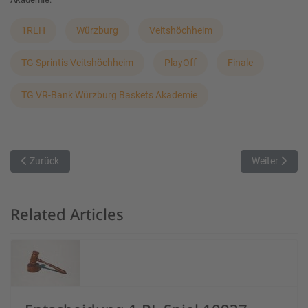
1RLH
Würzburg
Veitshöchheim
TG Sprintis Veitshöchheim
PlayOff
Finale
TG VR-Bank Würzburg Baskets Akademie
Vorheriger Beitrag: Sieg über die Ziellinie gewackelt
Nächster Beit
Zurück
Weiter
Related Articles