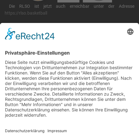
Die RLSO ist jetzt auch erreichbar unter der Adresse
https://rlso.basketball
Wir betreiben ...
RLSO Minikalender
August 2026
Mo
Di
Mi
Do
Fr
Sa
So
31
27
28
29
30
31
1
2
32
3
4
5
6
7
8
9
33
10
11
12
13
14
15
16