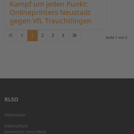
Kampf um jeden Punkt:
Onlineprinters Neustadt
gegen VfL Treuchtlingen
1
2
3
Seite 1 von 3
RLSO
Impressum
Datenschutz
Datenschutz Social Media