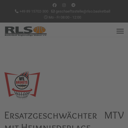
+49 89 15702-300
geschaeftsstelle@rlso.basketball
Mo - Fr 08:00 - 12:00
Ersatzgeschwächter MTV
mit Heimniederlage