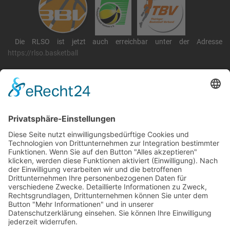
Die RLSO ist jetzt auch erreichbar unter der Adresse
https://rlso.basketball
Wir betreiben ...
RLSO Minikalender
August 2026
Mo
Di
Mi
Do
Fr
Sa
So
31
27
28
29
30
31
1
2