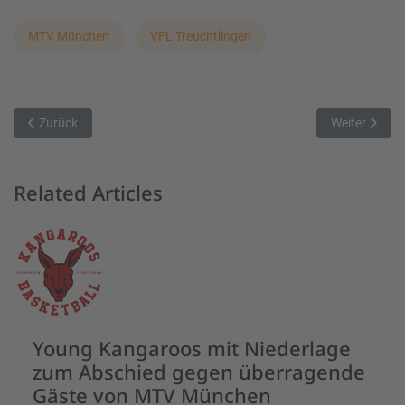
MTV München
VFL Treuchtlingen
Vorheriger Beitrag: BG Illertal sichert sich 93:73 Auswärtssieg in Va
Nächster Beit
Zurück
Weiter
Related Articles
Young Kangaroos mit Niederlage
zum Abschied gegen überragende
Gäste von MTV München