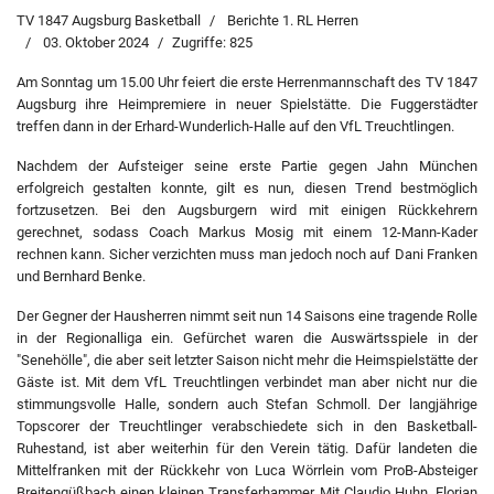
TV 1847 Augsburg Basketball
Berichte 1. RL Herren
03. Oktober 2024
Zugriffe: 825
Am Sonntag um 15.00 Uhr feiert die erste Herrenmannschaft des TV 1847
Augsburg ihre Heimpremiere in neuer Spielstätte. Die Fuggerstädter
treffen dann in der Erhard-Wunderlich-Halle auf den VfL Treuchtlingen.
Nachdem der Aufsteiger seine erste Partie gegen Jahn München
erfolgreich gestalten konnte, gilt es nun, diesen Trend bestmöglich
fortzusetzen. Bei den Augsburgern wird mit einigen Rückkehrern
gerechnet, sodass Coach Markus Mosig mit einem 12-Mann-Kader
rechnen kann. Sicher verzichten muss man jedoch noch auf Dani Franken
und Bernhard Benke.
Der Gegner der Hausherren nimmt seit nun 14 Saisons eine tragende Rolle
in der Regionalliga ein. Gefürchet waren die Auswärtsspiele in der
"Senehölle", die aber seit letzter Saison nicht mehr die Heimspielstätte der
Gäste ist. Mit dem VfL Treuchtlingen verbindet man aber nicht nur die
stimmungsvolle Halle, sondern auch Stefan Schmoll. Der langjährige
Topscorer der Treuchtlinger verabschiedete sich in den Basketball-
Ruhestand, ist aber weiterhin für den Verein tätig. Dafür landeten die
Mittelfranken mit der Rückkehr von Luca Wörrlein vom ProB-Absteiger
Breitengüßbach einen kleinen Transferhammer. Mit Claudio Huhn, Florian