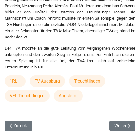
Beierlein, Neuzugang Pedro Alemán, Paul Mutterer und Jonathan Schwarz
bildet er den Großteil der Rotation des Treuchtlinger Teams. Die
Mannschaft um Coach Petrovic musste im ersten Saisonspiel gegen den
TSV Nördlingen eine schmerzliche 74:84-Niederlage hinnehmen. Mit dabei
ein alter Bekannter für den TVA: Max Thiem, ehemaliger TVAler, stand im
Kader des VfL.
Der TVA möchte an die gute Leistung vom vergangenen Wochenende
anknüpfen und den zweiten Sieg in Folge feiern. Der Eintritt an diesem
ersten Spieltag ist für alle frei, der TVA freut sich auf zahlreiche
Unterstützung in blau!
1RLH
TV Augsburg
Treuchtlingen
VFL Treuchtlingen
Augsburg
Vorheriger Beitrag: Heimauftakt der Haching Baskets
Nächster Beit
Zurück
Weiter