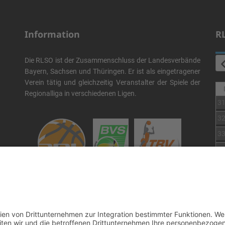
Information
R
Die RLSO ist der Zusammenschluss der Landesverbände
Bayern, Sachsen und Thüringen. Er ist als eingetragener
Verein tätig und gleichzeitig Veranstalter der Spiele der
Regionalliga in verschiedenen Ligen.
3
3
3
3
3
Die RLSO ist jetzt auch erreichbar unter der Adresse
3
https://rlso.basketball
Wir betreiben ...