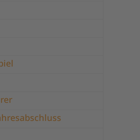
piel
rer
Jahresabschluss