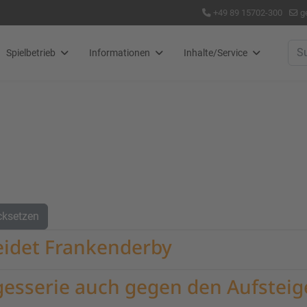
+49 89 15702-300
g
Suc
Spielbetrieb
Informationen
Inhalte/Service
cksetzen
eidet Frankenderby
egesserie auch gegen den Aufsteig