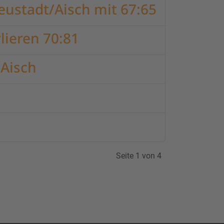
eustadt/Aisch mit 67:65
ieren 70:81
Aisch
Seite 1 von 4