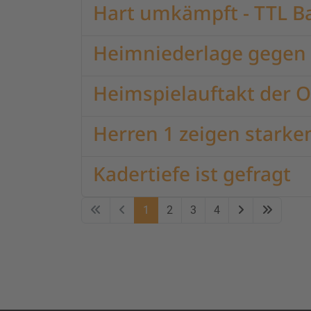
Hart umkämpft - TTL Ba
Heimniederlage gegen 
Heimspielauftakt der 
Herren 1 zeigen starke
Kadertiefe ist gefragt
1
2
3
4