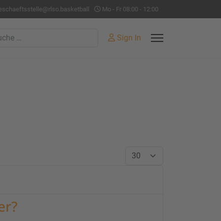
eschaeftsstelle@rlso.basketball
Mo - Fr 08:00 - 12:00
hen
Sign In
Anzeige #
er?