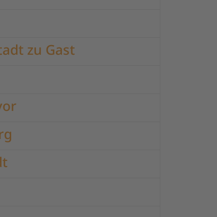
tadt zu Gast
vor
rg
dt