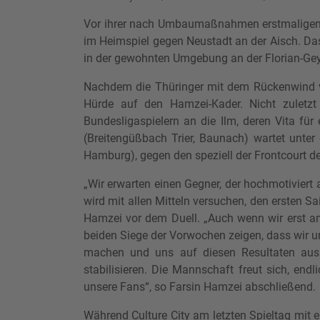
Vor ihrer nach Umbaumaßnahmen erstmaligen R
im Heimspiel gegen Neustadt an der Aisch. Da
in der gewohnten Umgebung an der Florian-Gey
Nachdem die Thüringer mit dem Rückenwind vo
Hürde auf den Hamzei-Kader. Nicht zuletz
Bundesligaspielern an die Ilm, deren Vita f
(Breitengüßbach Trier, Baunach) wartet unter
Hamburg), gegen den speziell der Frontcourt d
„Wir erwarten einen Gegner, der hochmotiviert 
wird mit allen Mitteln versuchen, den ersten Sa
Hamzei vor dem Duell. „Auch wenn wir erst a
beiden Siege der Vorwochen zeigen, dass wir u
machen und uns auf diesen Resultaten ausru
stabilisieren. Die Mannschaft freut sich, en
unsere Fans“, so Farsin Hamzei abschließend.
Während Culture City am letzten Spieltag mit 