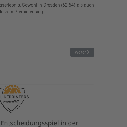
lgserlebnis. Sowohl in Dresden (62:64) als auch
te zum Premierensieg.
Nächster Beitrag: Heimspielp
Weiter
Entscheidungsspiel in der