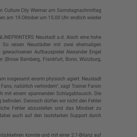
von Culture City Weimar am Samstagnachmittag
ken am 19.Oktober um 15.00 Uhr endlich wieder
ONLINEPRINTERS Neustadt a.d. Aisch eine hohe
 So reisen Neustädter mit zwei ehemaligen
oß gewachsenen Aufbauspieler Alexander Engel
er (Brose Bamberg, Frankfurt, Bonn, Würzburg,
 Team insgesamt enorm physisch agiert. Neustadt
Fans, natürlich verhindern“, sagt Trainer Farsin
ich mit einem spannenden Schlagabtausch. Die
 befinden. Dennoch dürfen wir nicht den Fehler
liche Fehler abzustellen und das Mindset zu
 dabei auch auf den lautstarken Support durch
rückkehren konnte und mit einer 2:1-Bilanz auf