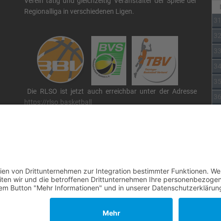
Verein tätig und gleichzeitig Veranstalter der Spiele der
Regionalliga in verschiedenen Ligen.
3
3
3
3
3
Die RLSO ist jetzt auch erreichbar unter der Adresse
3
https://rlso.basketball
Wir betreiben ...
 By
JoomShaper