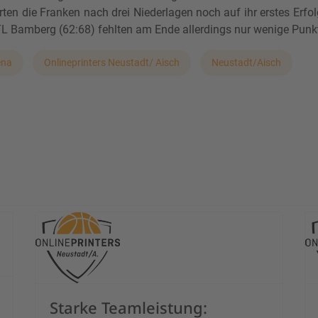
rten die Franken nach drei Niederlagen noch auf ihr erstes Erfo
L Bamberg (62:68) fehlten am Ende allerdings nur wenige Punk
ena
Onlineprinters Neustadt/ Aisch
Neustadt/Aisch
im Ligafavoriten Veitshöchheim gefordert
Starke Teamleistung: