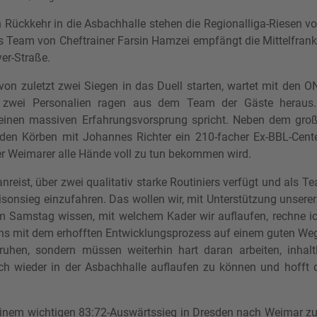
ückkehr in die Asbachhalle stehen die Regionalliga-Riesen 
s Team von Cheftrainer Farsin Hamzei empfängt die Mittelfran
er-Straße.
n zuletzt zwei Siegen in das Duell starten, wartet mit den 
t zwei Personalien ragen aus dem Team der Gäste heraus.
ür einen massiven Erfahrungsvorsprung spricht. Neben dem gr
 den Körben mit Johannes Richter ein 210-facher Ex-BBL-Cent
er Weimarer alle Hände voll zu tun bekommen wird.
anreist, über zwei qualitativ starke Routiniers verfügt und als
isonsieg einzufahren. Das wollen wir, mit Unterstützung unserer 
m Samstag wissen, mit welchem Kader wir auflaufen, rechne 
ns mit dem erhofften Entwicklungsprozess auf einem guten Weg
hen, sondern müssen weiterhin hart daran arbeiten, inhalt
dlich wieder in der Asbachhalle auflaufen zu können und hofft
einem wichtigen 83:72-Auswärtssieg in Dresden nach Weimar zu