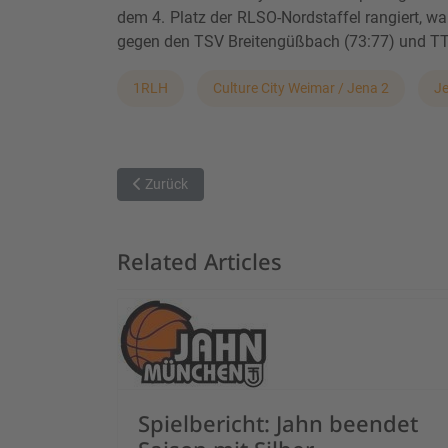
dem 4. Platz der RLSO-Nordstaffel rangiert, wa
gegen den TSV Breitengüßbach (73:77) und TT
1RLH
Culture City Weimar / Jena 2
J
Vorheriger Beitrag: Aschaffenburg Baskets sind be
Zurück
Related Articles
Spielbericht: Jahn beendet