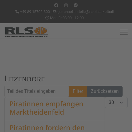
+49 89 15702-300
geschaeftsstelle@rlso.basketball
Mo - Fr 08:00 - 12:00
Litzendorf
Teil des Titels eingeben
Filter
Zurücksetzen
Anzeige #
Piratinnen empfangen
Marktheidenfeld
Piratinnen fordern den