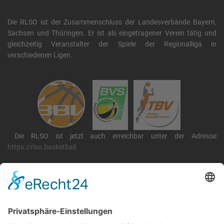
Die RLSO ist der Zusammenschluss der Landesverbände Bayern,
Sachsen und Thüringen. Er ist als eingetragener Verein tätig und
gleichzeitig Veranstalter der Spiele der Regionalliga in
verschiedenen Ligen.
Die RLSO ist jetzt auch erreichbar unter der Adresse
https://rlso.basketball
Wir betreiben ...