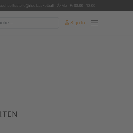
eschaeftsstelle@rlso.basketball
Mo - Fr 08:00 - 12:00
hen
Sign In
iten