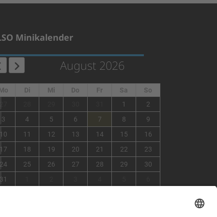
LSO Minikalender
August 2026
Mo
Di
Mi
Do
Fr
Sa
So
1
27
28
29
30
31
1
2
2
3
4
5
6
7
8
9
3
10
11
12
13
14
15
16
4
17
18
19
20
21
22
23
5
24
25
26
27
28
29
30
6
31
1
2
3
4
5
6