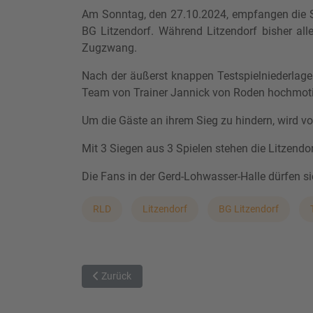
Am Sonntag, den 27.10.2024, empfangen die S
BG Litzendorf. Während Litzendorf bisher al
Zugzwang.
Nach der äußerst knappen Testspielniederlage 
Team von Trainer Jannick von Roden hochmotiv
Um die Gäste an ihrem Sieg zu hindern, wird vo
Mit 3 Siegen aus 3 Spielen stehen die Litzendo
Die Fans in der Gerd-Lohwasser-Halle dürfen si
RLD
Litzendorf
BG Litzendorf
Vorheriger Beitrag: Sieg für TB Erlangen nach spa
Zurück