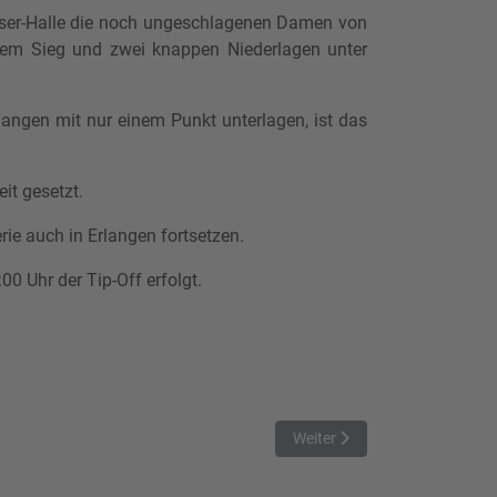
sser-Halle die noch ungeschlagenen Damen von
inem Sieg und zwei knappen Niederlagen unter
langen mit nur einem Punkt unterlagen, ist das
it gesetzt.
rie auch in Erlangen fortsetzen.
0 Uhr der Tip-Off erfolgt.
Nächster Beitrag: TVA Augsb
Weiter