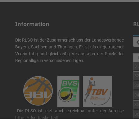
Information
R
Die RLSO ist der Zusammenschluss der Landesverbände
Bayern, Sachsen und Thüringen. Er ist als eingetragener
Verein tätig und gleichzeitig Veranstalter der Spiele der
Regionalliga in verschiedenen Ligen.
3
3
3
3
3
Die RLSO ist jetzt auch erreichbar unter der Adresse
3
https://rlso.basketball
Wir betreiben ...