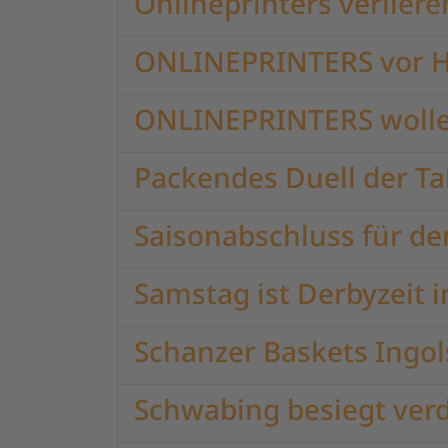
Onlineprinters verlie
ONLINEPRINTERS vor H
ONLINEPRINTERS wollen
Packendes Duell der T
Saisonabschluss für de
Samstag ist Derbyzeit 
Schanzer Baskets Ingols
Schwabing besiegt verd