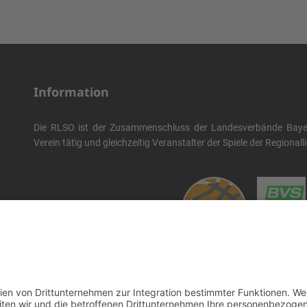
Information
Die RLSO ist der Zusammenschluss der Landesverbände Bayern
Verein tätig und gleichzeitig Veranstalter der Spiele der Regional
Die RLSO ist jetzt auch erreichbar unter der Adresse
https://rlso
Wir betreiben ...