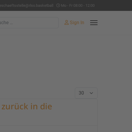
eschaeftsstelle@rlso.basketball
Mo - Fr 08:00 - 12:00
hen
Sign In
Anzeige #
zurück in die