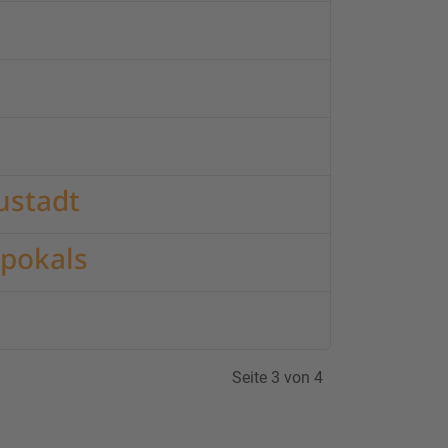
ustadt
npokals
Seite 3 von 4