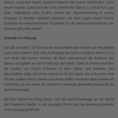
etwas«, resümiert Coach Jerome Schaefer den ersten Auftritt des 1,92m
neuen Guards. Zuletzt war der sehr athletische Öder in 2. Türkischen Liga
aktiv. Ordentliche acht Punkte konnte der Neuankömmling in seinen
knappen 20 Minuten Spielzeit sammeln. Mit dem jungen Guard könnte
Schaefer ein entscheidendes Puzzleteil für die Mannschaftsstruktur der
Baskets gefunden haben.
Schnelle 7:0-Führung
Auf die schnelle 7:0-Führung der Aschaffenburger fanden die Neustädter
noch eine Antwort. Eine Mini-Aufholjagd der Gäste endete in einem 12:12
zum Ende des ersten Viertels. Ab dann übernahmen die Baskets das
Steuer und gaben es nicht mehr aus der Hand. Satte 31 Punkte erzielten
die Spieler von Coach Schaefer in dem Viertel und enteilten den
Neustädtern völlig. Ein früher Knockout für die Gäste, die sich nicht mehr
erholen sollten. Paulo Camilo und Aminu Abibu steuerten dabei jeweils elf
Punkte bei. Es war eines der stärksten Viertel der gesamten Saison für die
Aschaffenburger.
Mit dem deutlichen Sieg setzen sich die Aschaffenburger an die Spitze
der Playdown-Tabelle. In der gezeigten Form sind die Baskets jedenfalls
nicht abstiegsgefährdet.