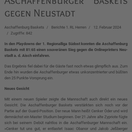
Aschaffenburger Baskets
gegen Neustadt
Aschaffenburg Baskets
Berichte 1. RL Herren
12. Februar 2024
Zugriffe: 842
In den Play­downs der 1. Re­gio­nal­li­ga Südost konn­ten die Aschaf­fen­burg
Bas­kets mit 81:65 ei­nen souveränen Sieg ge­gen die On­li­ne­prin­ters Neu­
stadt a. d. Aisch ein­fah­ren.
Das Er­geb­nis fiel da­bei für die Gäs­te fast noch et­was glimpf­lich aus. Zum
En­de hin wur­den die Aschaf­fen­bur­ger et­was un­kon­zen­trier­ter und büß­ten
den 25 Punkte-Vor­sprung ein.
Neues Gesicht
Mit einem neuen Spieler zeigte die Mannschaft auch direkt ein neues
Gesicht. Die Aschaffenburger Baskets verstärkten sich noch vor der
Partie auf der Guard-Position. Der neue Mann heißt Cenker Öder und wird
demnächst ein Master Studium beginnen. Der 21 Jahre alte Zypriote fügte
sich bei seinem Debüt nahtlos in die Aschaffenburger Mannschaft ein.
»Cenker tut uns gut, er entlastet Isaac Obanor und Jakob Jeßberger