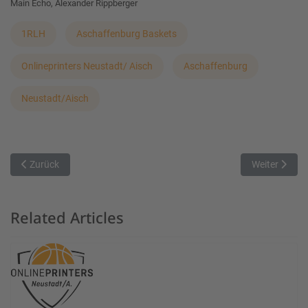
Main Echo, Alexander Rippberger
1RLH
Aschaffenburg Baskets
Onlineprinters Neustadt/ Aisch
Aschaffenburg
Neustadt/Aisch
Vorheriger Beitrag: NINERS gewinnen gegen Jahn München
Nächster Beit
Zurück
Weiter
Related Articles