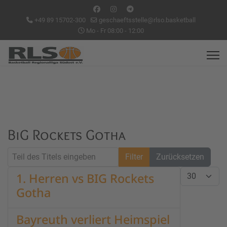
+49 89 15702-300
geschaeftsstelle@rlso.basketball
Mo - Fr 08:00 - 12:00
BiG Rockets Gotha
Teil des Titels eingeben
Filter
Zurücksetzen
Anzeige #
1. Herren vs BIG Rockets
Gotha
Bayreuth verliert Heimspiel