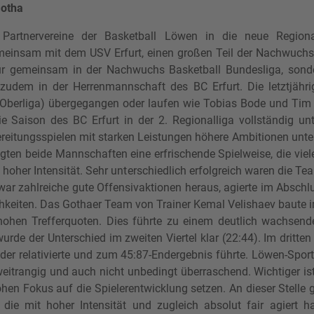
Gotha
 Partnervereine der Basketball Löwen in die neue Regio
einsam mit dem USV Erfurt, einen großen Teil der Nachwuchss
ur gemeinsam in der Nachwuchs Basketball Bundesliga, sondern
udem in der Herrenmannschaft des BC Erfurt. Die letztjähri
r Oberliga) übergegangen oder laufen wie Tobias Bode und Ti
ie Saison des BC Erfurt in der 2. Regionalliga vollständig u
reitungsspielen mit starken Leistungen höhere Ambitionen unte
igten beide Mannschaften eine erfrischende Spielweise, die vie
it hoher Intensität. Sehr unterschiedlich erfolgreich waren die
war zahlreiche gute Offensivaktionen heraus, agierte im Abschl
hkeiten. Das Gothaer Team von Trainer Kemal Velishaev baute i
hohen Trefferquoten. Dies führte zu einem deutlich wachsend
 wurde der Unterschied im zweiten Viertel klar (22:44). Im drit
der relativierte und zum 45:87-Endergebnis führte. Löwen-Sportd
weitrangig und auch nicht unbedingt überraschend. Wichtiger is
ohen Fokus auf die Spielerentwicklung setzen. An dieser Stelle 
, die mit hoher Intensität und zugleich absolut fair agiert 