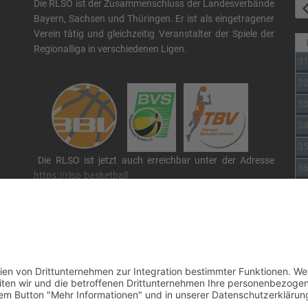
Die RLSO ist der Zusammenschluss der Landesverbände
Bayern, Sachsen und Thüringen. Er ist als eingetragener
Verein tätig und gleichzeitig Veranstalter der Spiele der
Regionalliga in verschiedenen Ligen.
3
3
3
3
3
Die RLSO ist jetzt auch erreichbar unter der Adresse
3
https://rlso.basketball
Wir betreiben ...