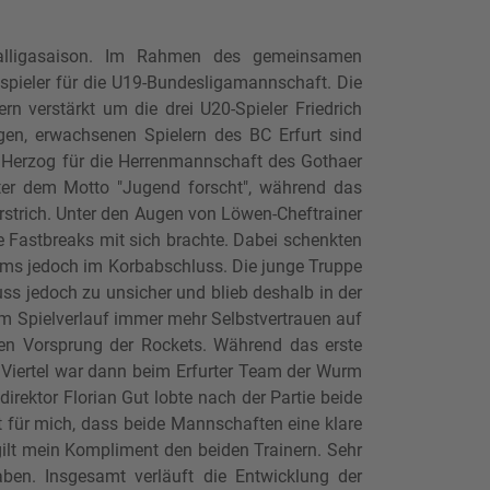
nalligasaison. Im Rahmen des gemeinsamen
pieler für die U19-Bundesligamannschaft. Die
 verstärkt um die drei U20-Spieler Friedrich
gen, erwachsenen Spielern des BC Erfurt sind
m Herzog für die Herrenmannschaft des Gothaer
nter dem Motto "Jugend forscht", während das
rstrich. Unter den Augen von Löwen-Cheftrainer
le Fastbreaks mit sich brachte. Dabei schenkten
 Teams jedoch im Korbabschluss. Die junge Truppe
uss jedoch zu unsicher und blieb deshalb in der
m Spielverlauf immer mehr Selbstvertrauen auf
en Vorsprung der Rockets. Während das erste
ten Viertel war dann beim Erfurter Team der Wurm
irektor Florian Gut lobte nach der Partie beide
t für mich, dass beide Mannschaften eine klare
gilt mein Kompliment den beiden Trainern. Sehr
haben. Insgesamt verläuft die Entwicklung der