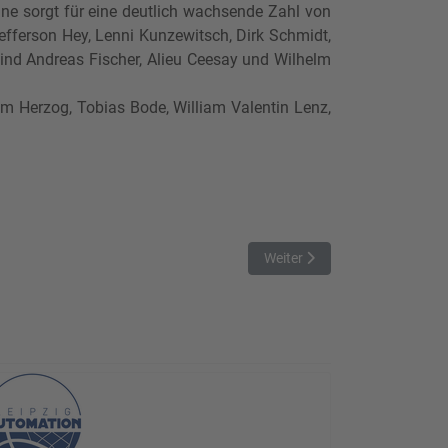
ne sorgt für eine deutlich wachsende Zahl von
Jefferson Hey, Lenni Kunzewitsch, Dirk Schmidt,
sind Andreas Fischer, Alieu Ceesay und Wilhelm
im Herzog, Tobias Bode, William Valentin Lenz,
Nächster Beitrag: Saisonaufta
Weiter