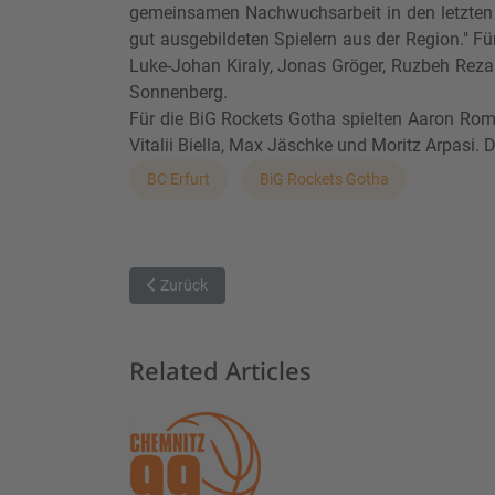
gemeinsamen Nachwuchsarbeit in den letzten J
gut ausgebildeten Spielern aus der Region." Fü
Luke-Johan Kiraly, Jonas Gröger, Ruzbeh Rezai
Sonnenberg.
Für die BiG Rockets Gotha spielten Aaron Romm
Vitalii Biella, Max Jäschke und Moritz Arpasi. 
BC Erfurt
BiG Rockets Gotha
Vorheriger Beitrag: Junges BCE-Team mit deutliche
Zurück
Related Articles