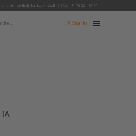
eschaeftsstelle@rlso.basketball
Mo - Fr 08:00 - 12:00
hen
Sign In
ha