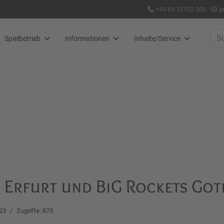
+49 89 15702-300
g
Suc
Spielbetrieb
Informationen
Inhalte/Service
C Erfurt und BiG Rockets Got
23
Zugriffe: 875