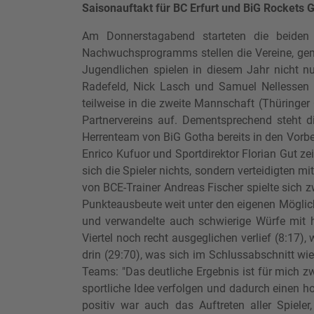
Saisonauftakt für BC Erfurt und BiG Rockets 
Am Donnerstagabend starteten die beiden
Nachwuchsprogramms stellen die Vereine, gem
Jugendlichen spielen in diesem Jahr nicht n
Radefeld, Nick Lasch und Samuel Nellessen z
teilweise in die zweite Mannschaft (Thüringe
Partnervereins auf. Dementsprechend steht d
Herrenteam von BiG Gotha bereits in den Vorbe
Enrico Kufuor und Sportdirektor Florian Gut ze
sich die Spieler nichts, sondern verteidigten m
von BCE-Trainer Andreas Fischer spielte sich z
Punkteausbeute weit unter den eigenen Möglic
und verwandelte auch schwierige Würfe mit 
Viertel noch recht ausgeglichen verlief (8:17),
drin (29:70), was sich im Schlussabschnitt wie
Teams: "Das deutliche Ergebnis ist für mich z
sportliche Idee verfolgen und dadurch einen h
positiv war auch das Auftreten aller Spieler