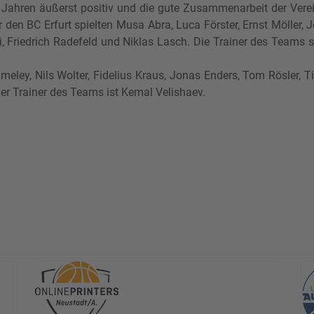
ahren äußerst positiv und die gute Zusammenarbeit der Verei
r den BC Erfurt spielten Musa Abra, Luca Förster, Ernst Möller, 
, Friedrich Radefeld und Niklas Lasch. Die Trainer des Teams 
eley, Nils Wolter, Fidelius Kraus, Jonas Enders, Tom Rösler, T
Der Trainer des Teams ist Kemal Velishaev.
r Niederlage