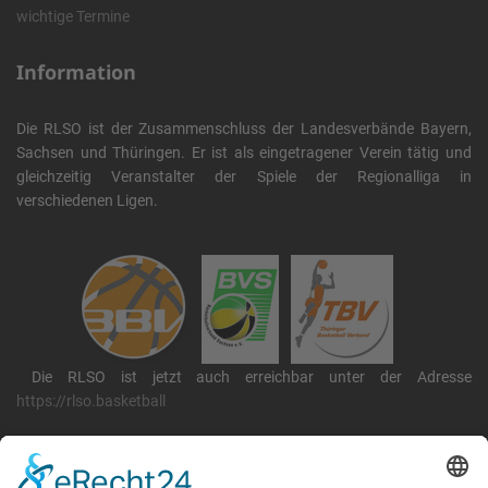
wichtige Termine
Information
Die RLSO ist der Zusammenschluss der Landesverbände Bayern,
Sachsen und Thüringen. Er ist als eingetragener Verein tätig und
gleichzeitig Veranstalter der Spiele der Regionalliga in
verschiedenen Ligen.
Die RLSO ist jetzt auch erreichbar unter der Adresse
https://rlso.basketball
Wir betreiben ...