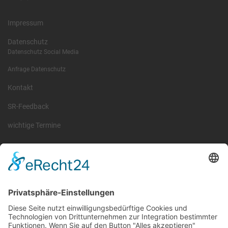
Impressum
Datenschutz
Datenschutz Social Media
Anfrage Datenschutz
Kontakt
SR-Feedback
wichtige Termine
Information
Die RLSO ist der Zusammenschluss der Landesverbände Bayern,
Sachsen und Thüringen. Er ist als eingetragener Verein tätig und
gleichzeitig Veranstalter der Spiele der Regionalliga in
verschiedenen Ligen.