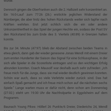
würde.
Dennoch gingen die Oberfranken auch die 2. Halbzeit sehr konzentriert an.
Ein 16:0-Lauf zum 77:26 (26.) erstickte jeglichen Widerstand der
Nürnberger, die aber trotz des hohen Rückstands weiter sich tapfer nach
Kräften wehrten. Erst jetzt schlich sich die ein oder andere
Unkonzentriertheit in das Spiel der jungen Hechte ein, sodass der Post SV
den Rückstand bis zum Ende des 3. Viertels (40:89) in Grenzen halten
konnte.
Bis zur 34. Minute (47:97) blieb der Abstand zwischen beiden Teams in
etwa gleich, dann gab der wieder genesene Jonas Mendl mit einem Dreier
zum ersten Hunderter der Saison das Signal für eine Schlussphase, in der
sich alle Spieler in die Scorerliste eintragen und so den wichtigen Erfolg
abrunden konnten. Coach Mausolf war deshalb auch sehr zufrieden: „Ich
freue mich für die Jungs, dass sie mal wieder deutlich gewinnen konnten.
Schön war auch, dass so viele Verletzte wieder zurück sind. Das hat
einfach Spaß gemacht und ich freue mich schon auf die nächsten sechs
Spiele.“ Lange warten muss er dafür nicht, denn schon am Donnerstag
(27.02.) steht um 19:30 Uhr die Nachholpartie in Eggolsheim auf dem
Programm.
Baunach Young Pikes: Höllerl 26 Punkte/6 Dreier, Diederichs 24, Mendl