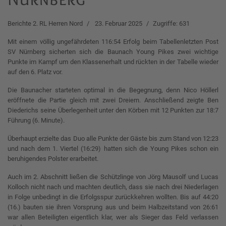
Berichte 2. RL Herren Nord
23. Februar 2025
Zugriffe: 631
Mit einem völlig ungefährdeten 116:54 Erfolg beim Tabellenletzten Post
SV Nürnberg sicherten sich die Baunach Young Pikes zwei wichtige
Punkte im Kampf um den Klassenerhalt und rückten in der Tabelle wieder
auf den 6. Platz vor.
Die Baunacher starteten optimal in die Begegnung, denn Nico Höllerl
eröffnete die Partie gleich mit zwei Dreiern. Anschließend zeigte Ben
Diederichs seine Überlegenheit unter den Körben mit 12 Punkten zur 18:7
Führung (6. Minute).
Überhaupt erzielte das Duo alle Punkte der Gäste bis zum Stand von 12:23
und nach dem 1. Viertel (16:29) hatten sich die Young Pikes schon ein
beruhigendes Polster erarbeitet.
Auch im 2. Abschnitt ließen die Schützlinge von Jörg Mausolf und Lucas
Kolloch nicht nach und machten deutlich, dass sie nach drei Niederlagen
in Folge unbedingt in die Erfolgsspur zurückkehren wollten. Bis auf 44:20
(16.) bauten sie ihren Vorsprung aus und beim Halbzeitstand von 26:61
war allen Beteiligten eigentlich klar, wer als Sieger das Feld verlassen