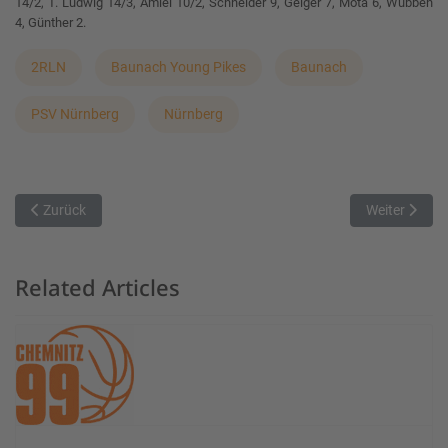
14/2, T. Ludwig 14/3, Amiel 10/2, Schneider 9, Geiger 7, Mota 6, Wübben
4, Günther 2.
2RLN
Baunach Young Pikes
Baunach
PSV Nürnberg
Nürnberg
Vorheriger Beitrag: DJK Eggolsheim ringt den TSV Wolnzach mit 81:
Nächster Bei
Zurück
Weiter
Related Articles