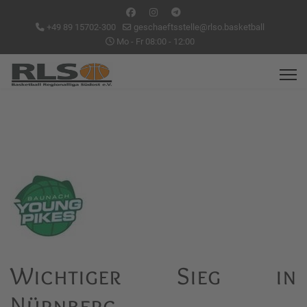
+49 89 15702-300
geschaeftsstelle@rlso.basketball
Mo - Fr 08:00 - 12:00
Wichtiger Sieg in
Nürnberg