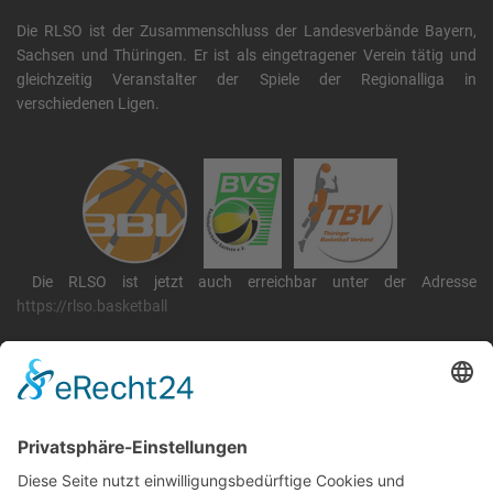
Die RLSO ist der Zusammenschluss der Landesverbände Bayern,
Sachsen und Thüringen. Er ist als eingetragener Verein tätig und
gleichzeitig Veranstalter der Spiele der Regionalliga in
verschiedenen Ligen.
Die RLSO ist jetzt auch erreichbar unter der Adresse
https://rlso.basketball
Wir betreiben ...