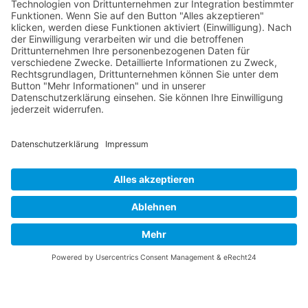
RLSO Minikalender
August 2026
Mo
Di
Mi
Do
Fr
Sa
So
31
27
28
29
30
31
1
2
32
3
4
5
6
7
8
9
33
10
11
12
13
14
15
16
34
17
18
19
20
21
22
23
35
24
25
26
27
28
29
30
36
31
1
2
3
4
5
6
© 2026 Basketball Regionalliga Südost e.V. Designed By
JoomShaper