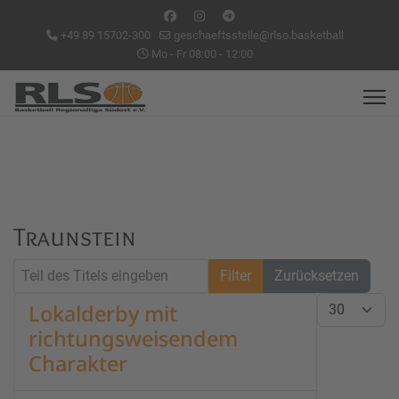
+49 89 15702-300
geschaeftsstelle@rlso.basketball
Mo - Fr 08:00 - 12:00
Traunstein
Teil des Titels eingeben
Filter
Zurücksetzen
Anzeige #
Lokalderby mit
richtungsweisendem
Charakter