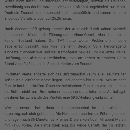
Würfe nicht trafen und inkonsequent verteidigten, netzten die Hellenen
zuverlässig aus der Distanz ein oder zogen oft fast ungehindert zum Korb.
Doch die Traunsteiner ließen sich nicht abschütteln und kamen bis zum
Ende des Viertels wieder auf 25:26 heran.
Nach Wiederanpfiff gelang schnell der Ausgleich durch Adrian Mitchell
und nach vier Minuten die Führung durch Vince Garrett. Aber diese sollte
keinen Bestand haben. Der TVT hatte weiter Probleme mit dem
Tabellenschlusslicht, das von Trainerin Georgia Volla hervorragend
eingestellt worden war und viel Kampfgeist bewies, um die letzte kleine
Hoffnung, den Abstieg zu verhindern, noch am Leben zu erhalten. Beim
Stand von 40:43 baten die Schiedsrichter zum Pausentee.
Im dritten Viertel änderte sich das Bild zunächst kaum. Die Traunsteiner
ließen viele einfache Körbe liegen und gerieten bis zur 26. Minute acht
Punkte ins Hintertreffen. Doch vor heimischem Publikum wollten sie sich
die Butter nicht vom Brot nehmen lassen und starteten eine Aufholjagd,
die ihnen bis zum Ende des Viertels eine 59:57-Führung einbrachte.
Wer nun erwartet hatte, dass die Heimmannschaft im letzten Abschnitt
davonzog, sah sich getäuscht. Die Hellenen eroberten die Führung zurück
und lagen nach 36 Minuten dank eines Dreiers von Noah Mirabent Martin
mit 71:68 vorne. Die Partie blieb eng, bis Vince Garrett, der im letzten