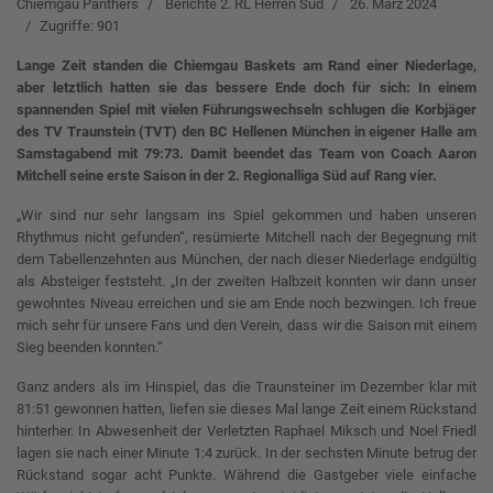
Chiemgau Panthers
Berichte 2. RL Herren Süd
26. März 2024
Zugriffe: 901
Lange Zeit standen die Chiemgau Baskets am Rand einer Niederlage,
aber letztlich hatten sie das bessere Ende doch für sich: In einem
spannenden Spiel mit vielen Führungswechseln schlugen die Korbjäger
des TV Traunstein (TVT) den BC Hellenen München in eigener Halle am
Samstagabend mit 79:73. Damit beendet das Team von Coach Aaron
Mitchell seine erste Saison in der 2. Regionalliga Süd auf Rang vier.
„Wir sind nur sehr langsam ins Spiel gekommen und haben unseren
Rhythmus nicht gefunden“, resümierte Mitchell nach der Begegnung mit
dem Tabellenzehnten aus München, der nach dieser Niederlage endgültig
als Absteiger feststeht. „In der zweiten Halbzeit konnten wir dann unser
gewohntes Niveau erreichen und sie am Ende noch bezwingen. Ich freue
mich sehr für unsere Fans und den Verein, dass wir die Saison mit einem
Sieg beenden konnten.“
Ganz anders als im Hinspiel, das die Traunsteiner im Dezember klar mit
81:51 gewonnen hatten, liefen sie dieses Mal lange Zeit einem Rückstand
hinterher. In Abwesenheit der Verletzten Raphael Miksch und Noel Friedl
lagen sie nach einer Minute 1:4 zurück. In der sechsten Minute betrug der
Rückstand sogar acht Punkte. Während die Gastgeber viele einfache