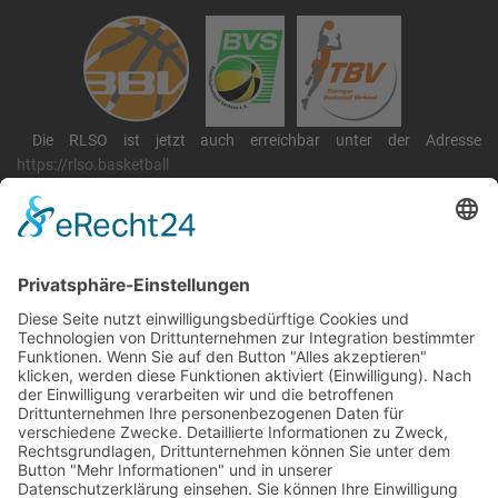
Die RLSO ist jetzt auch erreichbar unter der Adresse
https://rlso.basketball
Wir betreiben ...
RLSO Minikalender
August 2026
Mo
Di
Mi
Do
Fr
Sa
So