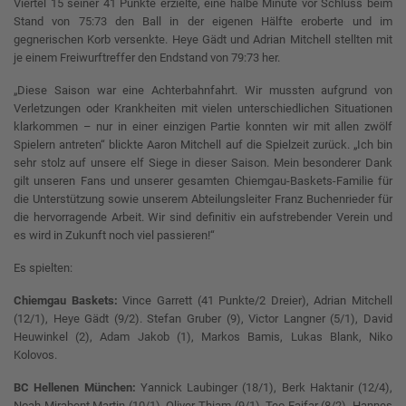
Viertel 15 seiner 41 Punkte erzielte, eine halbe Minute vor Schluss beim
Stand von 75:73 den Ball in der eigenen Hälfte eroberte und im
gegnerischen Korb versenkte. Heye Gädt und Adrian Mitchell stellten mit
je einem Freiwurftreffer den Endstand von 79:73 her.
„Diese Saison war eine Achterbahnfahrt. Wir mussten aufgrund von
Verletzungen oder Krankheiten mit vielen unterschiedlichen Situationen
klarkommen – nur in einer einzigen Partie konnten wir mit allen zwölf
Spielern antreten“ blickte Aaron Mitchell auf die Spielzeit zurück. „Ich bin
sehr stolz auf unsere elf Siege in dieser Saison. Mein besonderer Dank
gilt unseren Fans und unserer gesamten Chiemgau-Baskets-Familie für
die Unterstützung sowie unserem Abteilungsleiter Franz Buchenrieder für
die hervorragende Arbeit. Wir sind definitiv ein aufstrebender Verein und
es wird in Zukunft noch viel passieren!“
Es spielten:
Chiemgau Baskets:
Vince Garrett (41 Punkte/2 Dreier), Adrian Mitchell
(12/1), Heye Gädt (9/2). Stefan Gruber (9), Victor Langner (5/1), David
Heuwinkel (2), Adam Jakob (1), Markos Bamis, Lukas Blank, Niko
Kolovos.
BC Hellenen München:
Yannick Laubinger (18/1), Berk Haktanir (12/4),
Noah Mirabent Martin (10/1), Oliver Thiam (9/1), Teo Fajfar (8/2), Hannes