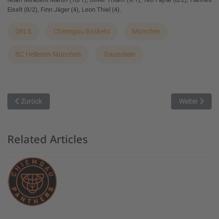
Eiselt (8/2), Finn Jäger (4), Leon Thiel (4).
2RLS
Chiemgau Baskets
München
BC Hellenen München
Traunstein
Vorheriger Beitrag: Lukas Blank bleibt den Chiemgau Baskets treu
Nächster Beit
Zurück
Weiter
Related Articles