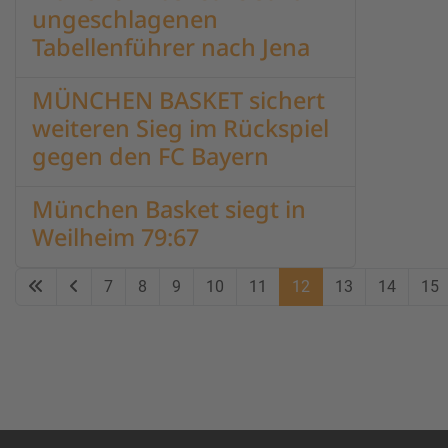
ungeschlagenen
Tabellenführer nach Jena
MÜNCHEN BASKET sichert
weiteren Sieg im Rückspiel
gegen den FC Bayern
München Basket siegt in
Weilheim 79:67
7
8
9
10
11
12
13
14
15
Seite 12 von 21