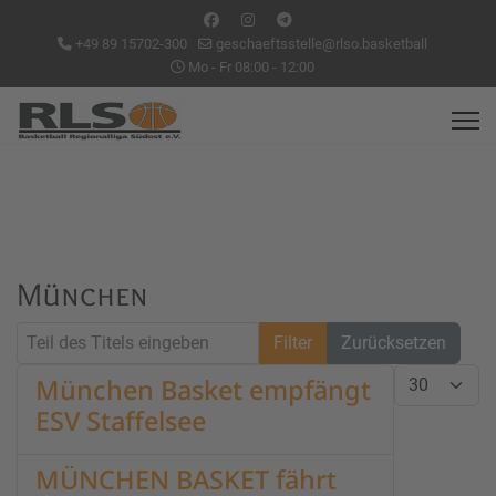
+49 89 15702-300
geschaeftsstelle@rlso.basketball
Mo - Fr 08:00 - 12:00
München
Teil des Titels eingeben
Filter
Zurücksetzen
Anzeige #
München Basket empfängt
ESV Staffelsee
MÜNCHEN BASKET fährt