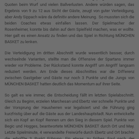
Quoten beim Wurf und vielen Ballverlusten. Andere würden sagen, das
Ergebnis von 9 zu 12 aus Sicht der Gäste, zeugt von guter Verteidigung,
aber Andy Sippach wäre da definitiv andere Meinung. So mussten sich die
beiden Coaches etwas einfallen lassen. Der Spielmacher der
Rosenheimer, konnte bis dahin auf dem Spielfeld machen, was er wollte.
Hier galt es einen Ansatz zu finden und das Spiel in Richtung MÜNCHEN
BASKET zu lenken.
Die Verteidigung im dritten Abschnitt wurde wesentlich besser, durch
wechselnde Varianten, stellte man die Offensive der Spartans immer
wieder vor Probleme. Der Rückstand konnte Angriff um Angriff langsam
reduziert werden. Am Ende dieses Abschnittes war die Differenz
zwischen Gastgeber und Gäste nur noch 3 Punkte und die Jungs von
MÜNCHEN BASKET hatten deutlich das Momentum auf ihrer Seite.
So galt es wie immer, die Entscheidung fällt im letzten Spielabschnitt.
Gleich zu Beginn, erzielen Marchesan und Ebertz vier schnelle Punkte und
der Vorsprung der Hausherren war legalisiert und die Führung ging
kurzfristig über auf die Gäste aus der Landeshauptstadt. Nun entwickelte
sich ein Kopf an Kopf Rennen um den Sieg in diesem Spiel. Punkte von
Begic und Hogges, beantwortete MÜNCHEN BASKET durch Ort und May.
Letzte Spielminute, 4 verwandelte Freiwürfe durch Ebertz und Ort brachte
die erhoffte 3 Punkt Führung. Ein etwas zu frühes Foul nach der