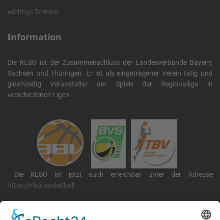
wichtige Termine
Information
Die RLSO ist der Zusammenschluss der Landesverbände Bayern,
Sachsen und Thüringen. Er ist als eingetragener Verein tätig und
gleichzeitig Veranstalter der Spiele der Regionalliga in
verschiedenen Ligen.
Die RLSO ist jetzt auch erreichbar unter der Adresse
https://rlso.basketball
Wir betreiben ...