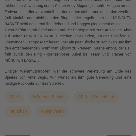
taktischen Anweisung durch Coach Andy Sippach, brachte Hogges an die
Freiwurflinie. Hier verwandelte er den ersten sicher und setze den zweiten
(mit Absicht oder nicht) an den Ring. Leider angelte sich hier MÜNCHEN
BASKET nicht den erhofften Rebound und Hogges ging erneut an die Linie.
2 von 2 führten mit 8 Sekunden auf der Restspielzeit zum Ausgleich. Aber
auf Seiten MÜNCHEN BASKET reichen 8 Sekunden, um das Spielfeld zu
überwinden, Jacopo Marchesan über ein paar Blöcke zu schicken und ihm
den entscheidenden Wurf vom Ellbow zu kreieren. Sirene ertönt, der Ball
fällt durch den Ring - grenzenloser Jubel bei Team und Trainer von
MÜNCHEN BASKET.
Einziger Wehrmutstropfen, war die schwere Verletzung am Ende des
Spieles von Ante Begic. Wir wünschen ihm gute Genesung und eine
baldige Rückkehr auf das Spielfeld.
2RLS
München Basket
SB DJK Rosenheim
München
Roseneheim