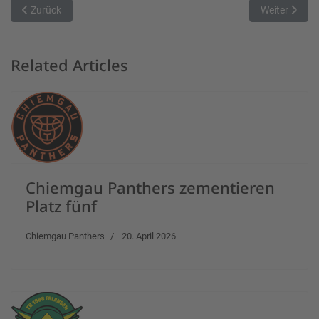
Vorheriger Beitrag: MTV verteidigt seinen Homecourt gegen Bayern
Nächster Bei
Zurück
Weiter
Related Articles
Chiemgau Panthers zementieren
Platz fünf
Chiemgau Panthers
20. April 2026