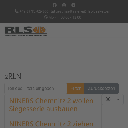
+49 89 15702-300
geschaeftsstelle@rlso.basketball
Mo - Fr 08:00 - 12:00
2RLN
Teil des Titels eingeben
Filter
Zurücksetzen
Anzeige #
NINERS Chemnitz 2 wollen
Siegesserie ausbauen
NINERS Chemnitz 2 ziehen