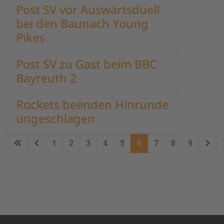
Post SV vor Auswärtsduell
bei den Baunach Young
Pikes
Post SV zu Gast beim BBC
Bayreuth 2
Rockets beenden Hinrunde
ungeschlagen
1
2
3
4
5
6
7
8
9
Seite 6 von 9