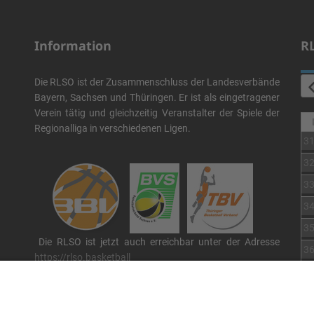
Information
R
Die RLSO ist der Zusammenschluss der Landesverbände
Bayern, Sachsen und Thüringen. Er ist als eingetragener
Verein tätig und gleichzeitig Veranstalter der Spiele der
Regionalliga in verschiedenen Ligen.
3
3
3
3
3
Die RLSO ist jetzt auch erreichbar unter der Adresse
3
https://rlso.basketball
Wir betreiben ...