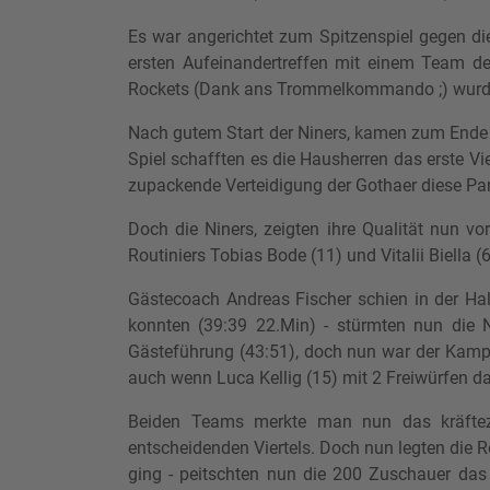
Es war angerichtet zum Spitzenspiel gegen d
ersten Aufeinandertreffen mit einem Team des
Rockets (Dank ans Trommelkommando ;) wurden 
Nach gutem Start der Niners, kamen zum Ende d
Spiel schafften es die Hausherren das erste Vie
zupackende Verteidigung der Gothaer diese Pa
Doch die Niners, zeigten ihre Qualität nun 
Routiniers Tobias Bode (11) und Vitalii Biella
Gästecoach Andreas Fischer schien in der Hal
konnten (39:39 22.Min) - stürmten nun die N
Gästeführung (43:51), doch nun war der Kampf
auch wenn Luca Kellig (15) mit 2 Freiwürfen d
Beiden Teams merkte man nun das kräftez
entscheidenden Viertels. Doch nun legten die R
ging - peitschten nun die 200 Zuschauer das