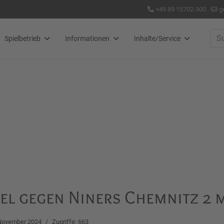
+49 89 15702-300
g
Suc
Spielbetrieb
Informationen
Inhalte/Service
iel gegen Niners Chemnitz 2 
November 2024
Zugriffe: 663