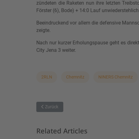
zündeten die Raketen nun ihre letzten Treibs
Förster (6), Bode) + 14:0 Lauf unwiederstehlic
Beeindruckend vor allem die defensive Mannsc
zeigte.
Nach nur kurzer Erholungspause geht es direk
City Jena 3 weiter.
2RLN
Chemnitz
NINERS Chemnitz
Vorheriger Beitrag: NINERS Chemnitz 2 unterliegt BI
Zurück
Related Articles