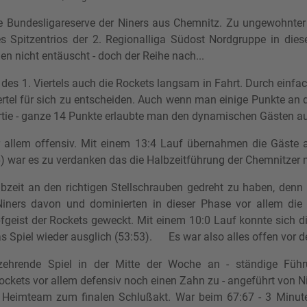
ie Bundesligareserve der Niners aus Chemnitz. Zu ungewohnter
 Spitzentrios der 2. Regionalliga Südost Nordgruppe in diese
nicht entäuscht - doch der Reihe nach...
es 1. Viertels auch die Rockets langsam in Fahrt. Durch einf
rtel für sich zu entscheiden. Auch wenn man einige Punkte an der
rtie - ganze 14 Punkte erlaubte man den dynamischen Gästen a
vor allem offensiv. Mit einem 13:4 Lauf übernahmen die Gäste
 (6) war es zu verdanken das die Halbzeitführung der Chemnitzer 
bzeit an den richtigen Stellschrauben gedreht zu haben, denn
iners davon und dominierten in dieser Phase vor allem die Br
geist der Rockets geweckt. Mit einem 10:0 Lauf konnte sich d
as Spiel wieder ausglich (53:53). Es war also alles offen vor 
ehrende Spiel in der Mitte der Woche an - ständige Führ
ockets vor allem defensiv noch einen Zahn zu - angeführt von N
 Heimteam zum finalen Schlußakt. War beim 67:67 - 3 Minute