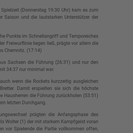
 Spielzeit (Donnerstag 19:30 Uhr) kam es zum
r Saison und die lautstarken Unterstützer der
ache Punkte im Schnellangriff und Temporeiches
 Freiwurflinie liegen ließ, prägte vor allem die
us Chemnitz. (17:14)
 aus Sachsen die Führung (26:31) und nur den
mit 34:37 nur minimal war.
 auch wenn die Rockets kurzzeitig ausgleichen
etter. Damit erspielten sie sich die höchste
ie Hausherren die Führung zurückholen (53:51)
dem letzten Durchgang.
ungswechsel prägten die Anfangsphase des
ils Wolter (1) der mit starkem Kampfgeist voran
n vor Spielende die Partie vollkommen offen,