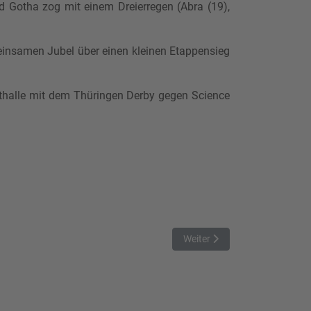
d Gotha zog mit einem Dreierregen (Abra (19),
einsamen Jubel über einen kleinen Etappensieg
rthalle mit dem Thüringen Derby gegen Science
Nächster Beitrag: Gelingt geg
Weiter