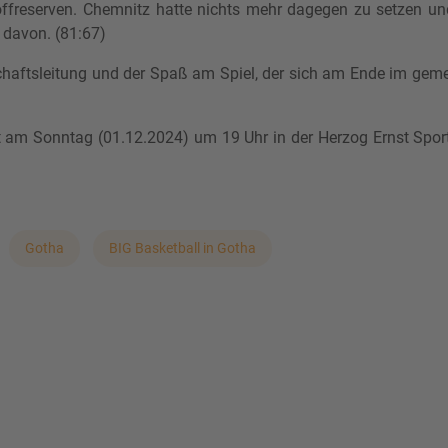
toffreserven. Chemnitz hatte nichts mehr dagegen zu setzen un
h davon. (81:67)
haftsleitung und der Spaß am Spiel, der sich am Ende im gem
t am Sonntag (01.12.2024) um 19 Uhr in der Herzog Ernst Spo
Gotha
BIG Basketball in Gotha
G Gotha in intensiver Partie