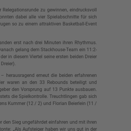
 Relegationsrunde zu gewinnen, eindrucksvoll
nnten dabei alle vier Spielabschnitte für sich
trugen so zu einem attraktiven Basketball-Event
 fanden erst nach drei Minuten ihren Rhythmus.
te. Danach gelang dem Stackhouse-Team ein 11:2-
der in diesem Viertel seine ersten beiden Dreier
Dreier).
 – herausragend erneut die beiden erfahrenen
eler waren an den 33 Rebounds beteiligt und
stgeber den Vorsprung auf 13 Punkte ausbauen.
tets die Spielkontrolle. Treuchtlingen gab sich
 Jens Kummer (12 / 2) und Florian Beierlein (11 /
 den Sieg ungefährdet einfahren und mit ihren
nte: „Als Aufsteiger haben wir uns gut in der