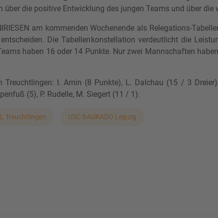
ich über die positive Entwicklung des jungen Teams und über d
NIRIESEN am kommenden Wochenende als Relegations-Tabell
 entscheiden. Die Tabellenkonstellation verdeutlicht die Leist
s Teams haben 16 oder 14 Punkte. Nur zwei Mannschaften hab
euchtlingen: I. Amin (8 Punkte), L. Dalchau (15 / 3 Dreier), F
enfuß (5), P. Rudelle, M. Siegert (11 / 1).
L Treuchtlingen
USC BAURADO Leipzig