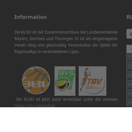
Information
R
Die RLSO ist der Zusammenschluss der Landesverbände
Bayern, Sachsen und Thüringen. Er ist als eingetragener
Verein tätig und gleichzeitig Veranstalter der Spiele der
Regionalliga in verschiedenen Ligen.
3
3
3
3
3
Die RLSO ist jetzt auch erreichbar unter der Adresse
3
https://rlso.basketball
Wir betreiben ...