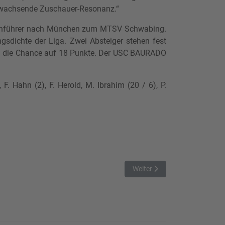
ie wachsende Zuschauer-Resonanz.“
enführer nach München zum MTSV Schwabing.
ungsdichte der Liga. Zwei Absteiger stehen fest
en die Chance auf 18 Punkte. Der USC BAURADO
. Hahn (2), F. Herold, M. Ibrahim (20 / 6), P.
Nächster Beitrag: Sieg in Spiel
Weiter