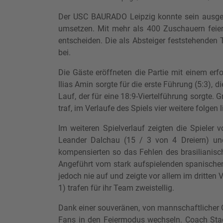
Der USC BAURADO Leipzig konnte sein ausgege
umsetzen. Mit mehr als 400 Zuschauern feierte
entscheiden. Die als Absteiger feststehenden T
bei.
Die Gäste eröffneten die Partie mit einem erf
Ilias Amin sorgte für die erste Führung (5:3),
Lauf, der für eine 18:9-Viertelführung sorgte. 
traf, im Verlaufe des Spiels vier weitere folgen
Im weiteren Spielverlauf zeigten die Spiele
Leander Dalchau (15 / 3 von 4 Dreiern) und
kompensierten so das Fehlen des brasilianisc
Angeführt vom stark aufspielenden spanischen P
jedoch nie auf und zeigte vor allem im dritten V
1) trafen für ihr Team zweistellig.
Dank einer souveränen, von mannschaftlicher 
Fans in den Feiermodus wechseln. Coach Stack