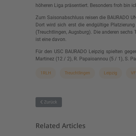
höheren Liga präsentiert. Besonders froh bin 
Zum Saisonabschluss reisen die BAURADO U
Dort wird sich erst die endgültige Platzierung
(Treuchtlingen, Augsburg). Die anderen sech
ist eine davon.
Für den USC BAURADO Leipzig spielten gegen Tr
Martinez (12 / 2), R. Papaioannou (5 / 1), S. Pap
1RLH
Treuchtlingen
Leipzig
VF
Vorheriger Beitrag: Leider nicht genug
Zurück
Related Articles