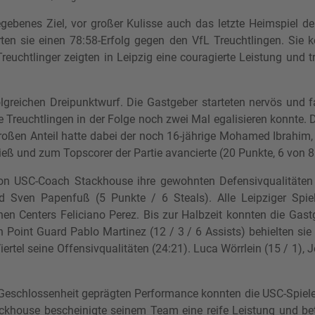
benes Ziel, vor großer Kulisse auch das letzte Heimspiel der
n sie einen 78:58-Erfolg gegen den VfL Treuchtlingen. Sie ko
reuchtlinger zeigten in Leipzig eine couragierte Leistung und 
olgreichen Dreipunktwurf. Die Gastgeber starteten nervös und
 die Treuchtlingen in der Folge noch zwei Mal egalisieren konn
Großen Anteil hatte dabei der noch 16-jährige Mohamed Ibrahim, 
 ließ und zum Topscorer der Partie avancierte (20 Punkte, 6 von 8 
r von USC-Coach Stackhouse ihre gewohnten Defensivqualitäten
 Sven Papenfuß (5 Punkte / 6 Steals). Alle Leipziger Spi
hen Centers Feliciano Perez. Bis zur Halbzeit konnten die Ga
oint Guard Pablo Martinez (12 / 3 / 6 Assists) behielten sie s
iertel seine Offensivqualitäten (24:21). Luca Wörrlein (15 / 1),
Geschlossenheit geprägten Performance konnten die USC-Spieler
house bescheinigte seinem Team eine reife Leistung und beto