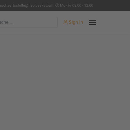
eschaeftsstelle@rlso.basketball
Mo - Fr 08:00 - 12:00
hen
Sign In