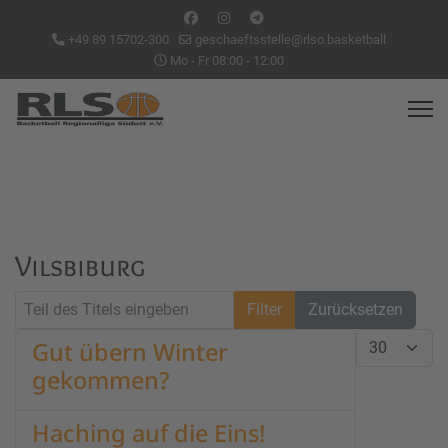
+49 89 15702-300
geschaeftsstelle@rlso.basketball
Mo - Fr 08:00 - 12:00
Vilsbiburg
Teil des Titels eingeben
Filter
Zurücksetzen
Anzeige #
Gut übern Winter
gekommen?
Haching auf die Eins!