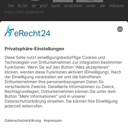
Die RLSO ist jetzt auch erreichbar unter der Adresse
https://rlso.basketball
Wir betreiben ...
RLSO Minikalender
August 2026
Mo
Di
Mi
Do
Fr
Sa
So
31
27
28
29
30
31
1
2
32
3
4
5
6
7
8
9
33
10
11
12
13
14
15
16