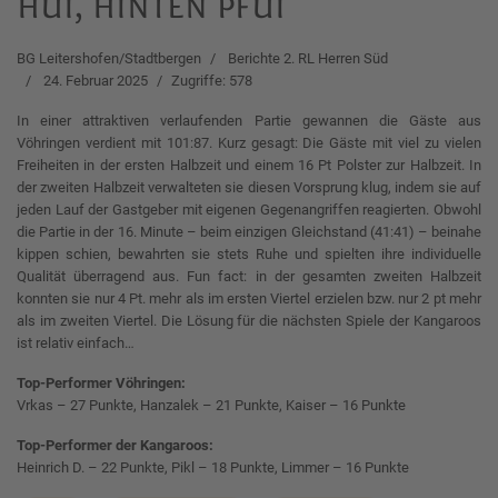
hui, hinten pfui
BG Leitershofen/Stadtbergen
Berichte 2. RL Herren Süd
24. Februar 2025
Zugriffe: 578
In einer attraktiven verlaufenden Partie gewannen die Gäste aus
Vöhringen verdient mit 101:87. Kurz gesagt: Die Gäste mit viel zu vielen
Freiheiten in der ersten Halbzeit und einem 16 Pt Polster zur Halbzeit. In
der zweiten Halbzeit verwalteten sie diesen Vorsprung klug, indem sie auf
jeden Lauf der Gastgeber mit eigenen Gegenangriffen reagierten. Obwohl
die Partie in der 16. Minute – beim einzigen Gleichstand (41:41) – beinahe
kippen schien, bewahrten sie stets Ruhe und spielten ihre individuelle
Qualität überragend aus. Fun fact: in der gesamten zweiten Halbzeit
konnten sie nur 4 Pt. mehr als im ersten Viertel erzielen bzw. nur 2 pt mehr
als im zweiten Viertel. Die Lösung für die nächsten Spiele der Kangaroos
ist relativ einfach…
Top-Performer Vöhringen:
Vrkas – 27 Punkte, Hanzalek – 21 Punkte, Kaiser – 16 Punkte
Top-Performer der Kangaroos:
Heinrich D. – 22 Punkte, Pikl – 18 Punkte, Limmer – 16 Punkte