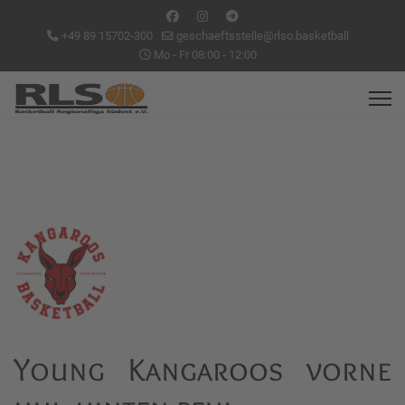
+49 89 15702-300
geschaeftsstelle@rlso.basketball
Mo - Fr 08:00 - 12:00
Young Kangaroos vorne