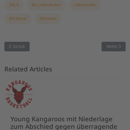
2RLS
BG Leitershofen
Leitershofen
BG Illertal
Illertissen
Vorheriger Beitrag: DJK SB München triumphiert mit 96-81 über M
Nächster Bei
Zurück
Weiter
Related Articles
Young Kangaroos mit Niederlage
zum Abschied gegen überragende