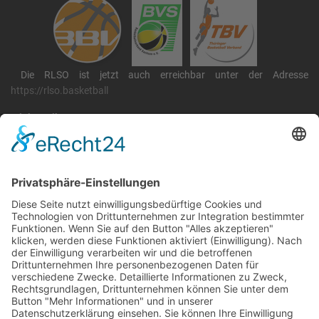
Die RLSO ist jetzt auch erreichbar unter der Adresse
https://rlso.basketball
Wir betreiben ...
RLSO Minikalender
August 2026
Mo
Di
Mi
Do
Fr
Sa
So
31
27
28
29
30
31
1
2