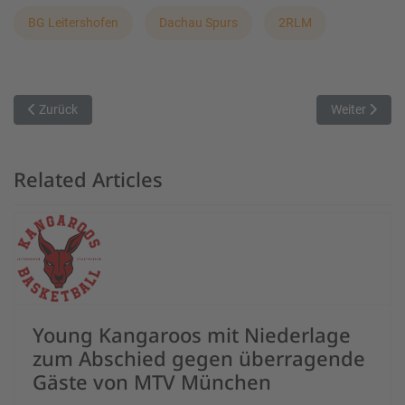
BG Leitershofen
Dachau Spurs
2RLM
Vorheriger Beitrag: Niederlage im 1. Heimspiel des Post SVs gegen
Nächster Beit
Zurück
Weiter
Related Articles
Young Kangaroos mit Niederlage
zum Abschied gegen überragende
Gäste von MTV München