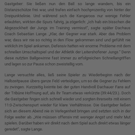
Gastgeber: Sie ließen nun den Ball so lange wandern, bis ein
Distanzschütze frei war, und trafen einfach hochprozentig von hinter der
Dreipunktelinie. Und während sich die Kangaroos nur wenige Fehler
erlaubten, wirkten die Spurs fahrig, ja zögerlich: „Ich hab ein bisschen die
Abgezockheit der Jungs im Training vermisst“, sagte später Dachaus
Coach Sebastian Lange. „Klar, der Gegner war stark. Aber das Problem
war, dass wir nie so richtig in den Flow gekommen sind und gefühlt nie
wirklich im Spiel ankamen. Defensiv hatten wir enorme Probleme mit dem
schnellen Umschaltspiel und der Athletik der Leitershofener Jungs.“ Denn
diese nutzten Ballgewinne fast immer zu erfolgreichen Schnellangriffen
und lagen so zur Pause schon zweistellig vorn.
Lange versuchte alles, ließ seine Spieler zu Wiederbeginn nach der
Halbzeitpause übers ganze Feld verteidigen, um so die Gegner zu Fehlern
zu zwingen. Kurzzeitig keimte bei der guten Handvoll Dachauer Fans auf
der Tribüne Hoffnung auf, als ihr Team etwas verkürzte (39:44/23.). Doch
die Gastgeber fingen sich schnell wieder und sorgten ihrerseits mit einem
11:0-Zwischenspurt wieder für klare Verhältnisse. Die Gastgeber ließen
sich an diesem Abend nie in Verlegenheit bringen und setzten sich in der
Folge weiter ab. „Wie müssen offensiv mit weniger Angst und mehr Mut
spielen. Darüber haben wir direkt nach dem Spiel auch direkt etwas länger
geredet“, sagte Lange.