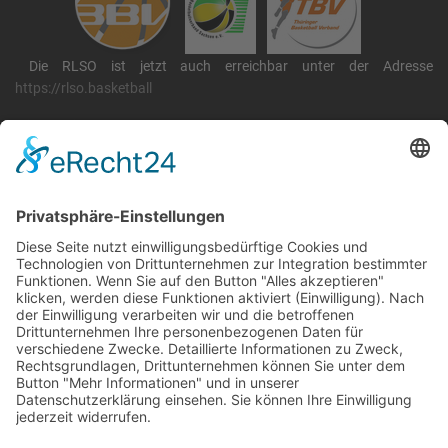
Die RLSO ist jetzt auch erreichbar unter der Adresse
https://rlso.basketball
Wir betreiben ...
RLSO Minikalender
August 2026
Mo
Di
Mi
Do
Fr
Sa
So
31
27
28
29
30
31
1
2
32
3
4
5
6
7
8
9