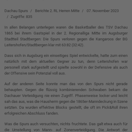
Dachau Spurs
Berichte 2. RL Herren Mitte
07. November 2023
Zugriffe: 835
In allen Belangen unterlegen waren die Basketballer des TSV Dachau
1865 bei ihrem Gastspiel in der 2. Regionalliga Mitte im Augsburger
Stadtteil Stadtbergen: Die Spurs verloren gegen die Kangaroos der BG
Leitershofen/Stadtbergen klar mit 63:82 (32:42).
Dass sich in Augsburg ein einseitiges Spiel entwickelte, hatte zum einen
natürlich mit dem aktuellen Gegner zu tun, denn Leitershofen war
personell stark aufgestellt und spielte sowohl in der Defensive als auch
der Offensive sein Potenzial voll aus.
Auf der anderen Seite konnte man das von den Spurs nicht gerade
behaupten. Gegen die flüssig kombinierenden Schwaben bekam die
Dachauer Verteidigung nie einen Zugriff. Phasenweise locker und leicht
sah das aus, was die Hausherrn gegen die 1865er-Manndeckung in Szene
setzten. Da wurden effektive Blocks gestellt, die oft im Pick&Roll ihren
erfolgreichen Abschluss fanden.
Was die Spurs auch versuchten, nichts fruchtete. Das galt etwa auch für
die Umstellung von Mann- auf Zonenverteidigung. Die Antwort der