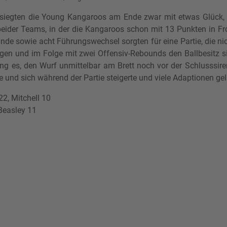
 siegten die Young Kangaroos am Ende zwar mit etwas Glück, a
e beider Teams, in der die Kangaroos schon mit 13 Punkten in F
de sowie acht Führungswechsel sorgten für eine Partie, die n
igen und im Folge mit zwei Offensiv-Rebounds den Ballbesitz s
ang es, den Wurf unmittelbar am Brett noch vor der Schlusssir
und sich während der Partie steigerte und viele Adaptionen ge
2, Mitchell 10
 Beasley 11
ärts in Augsburg