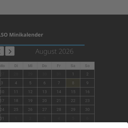
LSO Minikalender
August 2026
Mo
Di
Mi
Do
Fr
Sa
So
1
27
28
29
30
31
1
2
2
3
4
5
6
7
8
9
3
10
11
12
13
14
15
16
4
17
18
19
20
21
22
23
5
24
25
26
27
28
29
30
6
31
1
2
3
4
5
6