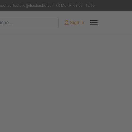
eschaeftsstelle@rlso.basketball
Mo - Fr 08:00 - 12:00
hen
Sign In