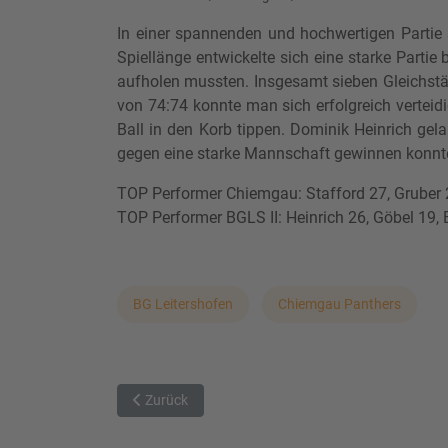
In einer spannenden und hochwertigen Partie
Spiellänge entwickelte sich eine starke Parti
aufholen mussten. Insgesamt sieben Gleichstän
von 74:74 konnte man sich erfolgreich verteid
Ball in den Korb tippen. Dominik Heinrich gel
gegen eine starke Mannschaft gewinnen konnte 
TOP Performer Chiemgau: Stafford 27, Gruber 2
TOP Performer BGLS II: Heinrich 26, Göbel 19,
BG Leitershofen
Chiemgau Panthers
Vorheriger Beitrag: BG Illertal behauptet sich ausw
Zurück