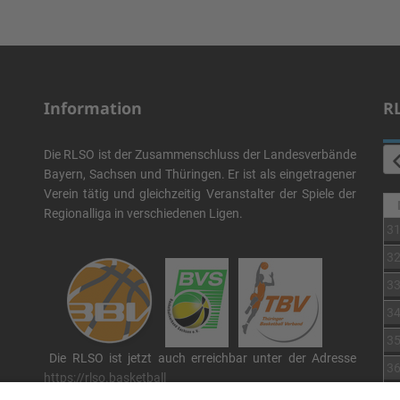
Information
R
Die RLSO ist der Zusammenschluss der Landesverbände
Bayern, Sachsen und Thüringen. Er ist als eingetragener
Verein tätig und gleichzeitig Veranstalter der Spiele der
Regionalliga in verschiedenen Ligen.
3
3
3
3
3
Die RLSO ist jetzt auch erreichbar unter der Adresse
3
https://rlso.basketball