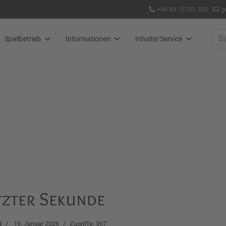
+49 89 15702-300
g
Suc
Spielbetrieb
Informationen
Inhalte/Service
tzter Sekunde
d
19. Januar 2026
Zugriffe: 367