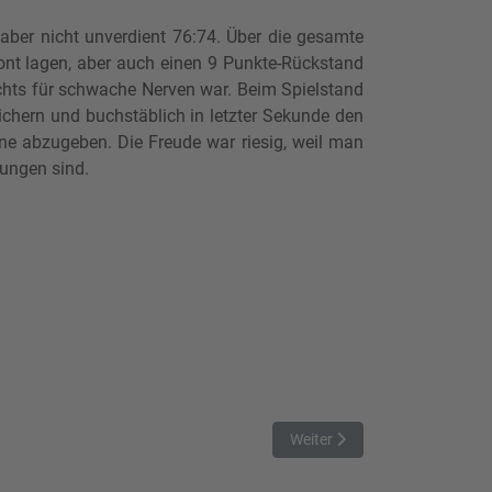
ber nicht unverdient 76:74. Über die gesamte
ront lagen, aber auch einen 9 Punkte-Rückstand
ichts für schwache Nerven war. Beim Spielstand
ichern und buchstäblich in letzter Sekunde den
ene abzugeben. Die Freude war riesig, weil man
lungen sind.
Nächster Beitrag: MTSV Schwa
Weiter