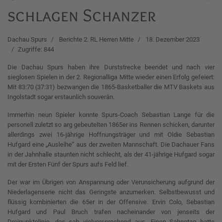
schlagen Schanzer
Dachau Spurs
Berichte 2. RL Herren Mitte
18. Dezember 2023
Zugriffe: 844
Die Dachau Spurs haben ihre Durststrecke beendet und nach vier
sieglosen Spielen in der 2. Regionalliga Mitte wieder einen Erfolg gefeiert:
Mit 83:70 (37:31) bezwangen die 1865-Basketballer die MTV Baskets aus
Ingolstadt sogar erstaunlich souverän.
Immerhin neun Spieler konnte Spurs-Coach Sebastian Lange für die
personell zuletzt so arg gebeutelten 1865er ins Rennen schicken, darunter
allerdings zwei 16-jährige Hoffnungsträger und mit Oldie Sebastian
Hufgard eine „Ausleihe“ aus der zweiten Mannschaft. Die Dachauer Fans
in der Jahnhalle staunten nicht schlecht, als der 41-jährige Hufgard sogar
mit der Ersten Fünf der Spurs aufs Feld lief.
Der war im Übrigen von Anspannung oder Verunsicherung aufgrund der
Niederlagenserie nicht das Geringste anzumerken. Selbstbewusst und
flüssig kombinierten die 65er in der Offensive. Ervin Colo, Sebastian
Hufgard und Paul Bruch trafen nacheinander von jenseits der
Dreipunktelinie, das sah vielversprechend aus. Einen Sahnetag hatte