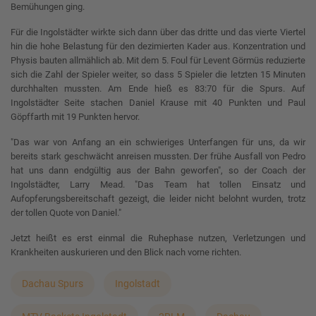
Bemühungen ging.
Für die Ingolstädter wirkte sich dann über das dritte und das vierte Viertel
hin die hohe Belastung für den dezimierten Kader aus. Konzentration und
Physis bauten allmählich ab. Mit dem 5. Foul für Levent Görmüs reduzierte
sich die Zahl der Spieler weiter, so dass 5 Spieler die letzten 15 Minuten
durchhalten mussten. Am Ende hieß es 83:70 für die Spurs. Auf
Ingolstädter Seite stachen Daniel Krause mit 40 Punkten und Paul
Göpffarth mit 19 Punkten hervor.
"Das war von Anfang an ein schwieriges Unterfangen für uns, da wir
bereits stark geschwächt anreisen mussten. Der frühe Ausfall von Pedro
hat uns dann endgültig aus der Bahn geworfen", so der Coach der
Ingolstädter, Larry Mead. "Das Team hat tollen Einsatz und
Aufopferungsbereitschaft gezeigt, die leider nicht belohnt wurden, trotz
der tollen Quote von Daniel."
Jetzt heißt es erst einmal die Ruhephase nutzen, Verletzungen und
Krankheiten auskurieren und den Blick nach vorne richten.
Dachau Spurs
Ingolstadt