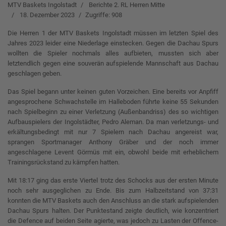
MTV Baskets Ingolstadt
Berichte 2. RL Herren Mitte
18. Dezember 2023
Zugriffe: 908
Die Herren 1 der MTV Baskets Ingolstadt müssen im letzten Spiel des
Jahres 2023 leider eine Niederlage einstecken. Gegen die Dachau Spurs
wollten die Spieler nochmals alles aufbieten, mussten sich aber
letztendlich gegen eine souverän aufspielende Mannschaft aus Dachau
geschlagen geben.
Das Spiel begann unter keinen guten Vorzeichen. Eine bereits vor Anpfiff
angesprochene Schwachstelle im Halleboden führte keine 55 Sekunden
nach Spielbeginn zu einer Verletzung (Außenbandriss) des so wichtigen
Aufbauspielers der Ingolstädter, Pedro Aleman. Da man verletzungs- und
erkältungsbedingt mit nur 7 Spielern nach Dachau angereist war,
sprangen Sportmanager Anthony Gräber und der noch immer
angeschlagene Levent Görmüs mit ein, obwohl beide mit erheblichem
Trainingsrückstand zu kämpfen hatten.
Mit 18:17 ging das erste Viertel trotz des Schocks aus der ersten Minute
noch sehr ausgeglichen zu Ende. Bis zum Halbzeitstand von 37:31
konnten die MTV Baskets auch den Anschluss an die stark aufspielenden
Dachau Spurs halten. Der Punktestand zeigte deutlich, wie konzentriert
die Defence auf beiden Seite agierte, was jedoch zu Lasten der Offence-