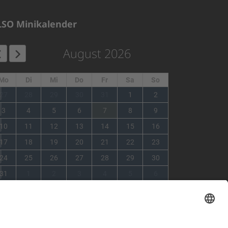
LSO Minikalender
August 2026
Mo
Di
Mi
Do
Fr
Sa
So
1
27
28
29
30
31
1
2
2
3
4
5
6
7
8
9
3
10
11
12
13
14
15
16
4
17
18
19
20
21
22
23
5
24
25
26
27
28
29
30
6
31
1
2
3
4
5
6