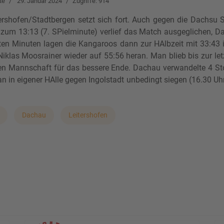
te
29. Januar 2024
Zugriffe: 914
itershofen/Stadtbergen setzt sich fort. Auch gegen die Dachs
 zum 13:13 (7. SPielminute) verlief das Match ausgeglichen, 
nten Minuten lagen die Kangaroos dann zur HAlbzeit mit 33:43 
Niklas Moosrainer wieder auf 55:56 heran. Man blieb bis zur le
gen Mannschaft für das bessere Ende. Dachau verwandelte 4 Sto
 eigener HAlle gegen Ingolstadt unbedingt siegen (16.30 Uhr
Dachau
Leitershofen