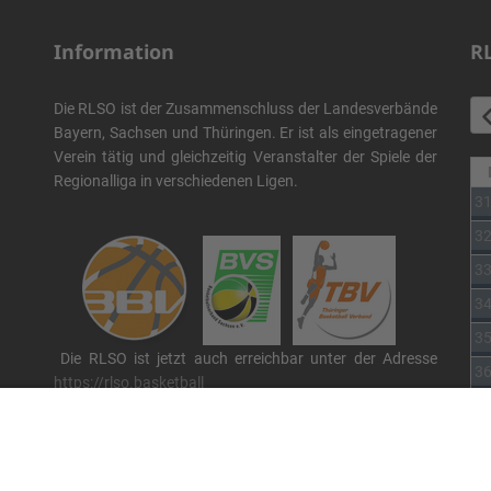
Information
R
Die RLSO ist der Zusammenschluss der Landesverbände
Bayern, Sachsen und Thüringen. Er ist als eingetragener
Verein tätig und gleichzeitig Veranstalter der Spiele der
Regionalliga in verschiedenen Ligen.
3
3
3
3
3
Die RLSO ist jetzt auch erreichbar unter der Adresse
3
https://rlso.basketball
Wir betreiben ...