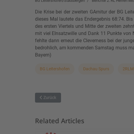
BG Leitershofen/Stadtbergen
Berichte 2. RL Herren Mit
Die Krise bei der zweiten GArnitur der BG Le
dieses Mal lautete das Endergebnis 68:74. Bis
des ersten Viertels und Mitte der zweiten zeh
mit viel EInsatzwille und Dank 11 Punkte von 
fehlte dann erneut die Cleverness bei der jun
bedrohlich, am kommenden Samstag muss man in
Bayern)
BG Leitershofen
Dachau Spurs
2RLM
Vorheriger Beitrag: Postler kämpfen in Augsburg
Zurück
Related Articles