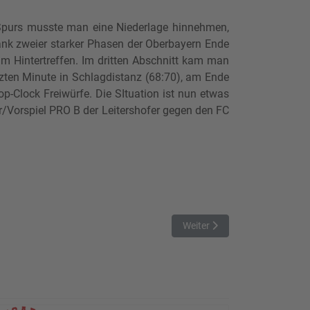
u Spurs musste man eine Niederlage hinnehmen,
Dank zweier starker Phasen der Oberbayern Ende
im Hintertreffen. Im dritten Abschnitt kam man
tzten Minute in Schlagdistanz (68:70), am Ende
p-Clock Freiwürfe. Die SItuation ist nun etwas
/Vorspiel PRO B der Leitershofer gegen den FC
Nächster Beitrag: Bittere Ni
Weiter