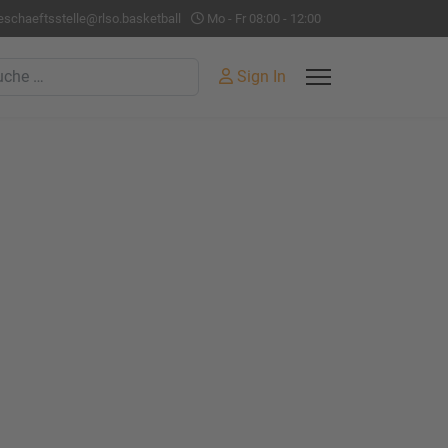
eschaeftsstelle@rlso.basketball
Mo - Fr 08:00 - 12:00
hen
Sign In