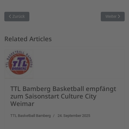
Vorheriger Beitrag: SBR-Basketballer in der Fremde weiter sieglos - 
Nächster Bei
Zurück
Weiter
Related Articles
TTL Bamberg Basketball empfängt
zum Saisonstart Culture City
Weimar
TTL Basketball Bamberg
24. September 2025