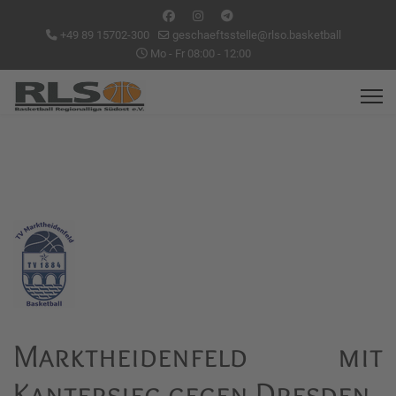
+49 89 15702-300
geschaeftsstelle@rlso.basketball
Mo - Fr 08:00 - 12:00
Marktheidenfeld mit
Kantersieg gegen Dresden