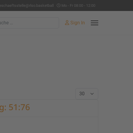
eschaeftsstelle@rlso.basketball
Mo - Fr 08:00 - 12:00
hen
Sign In
Anzeige #
g: 51:76