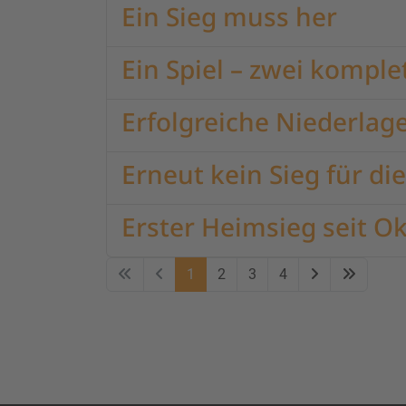
Ein Sieg muss her
Ein Spiel – zwei komple
Erfolgreiche Niederlag
Erneut kein Sieg für di
Erster Heimsieg seit O
1
2
3
4