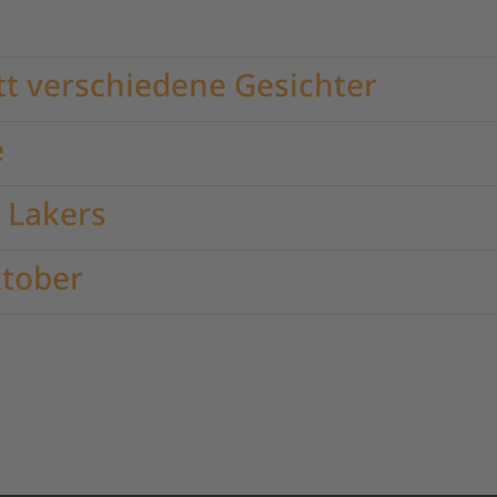
tt verschiedene Gesichter
e
e Lakers
ktober