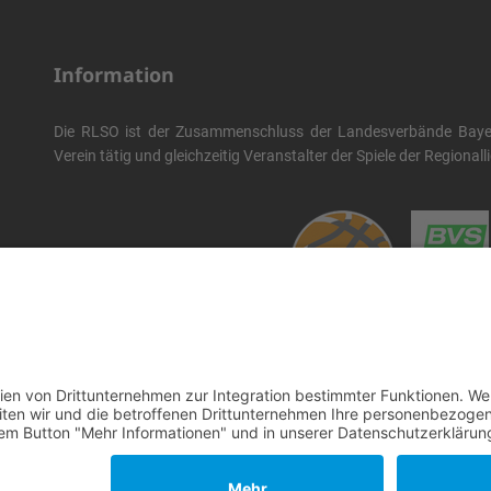
Information
Die RLSO ist der Zusammenschluss der Landesverbände Bayern
Verein tätig und gleichzeitig Veranstalter der Spiele der Regional
Die RLSO ist jetzt auch erreichbar unter der Adresse
https://rlso
Wir betreiben ...