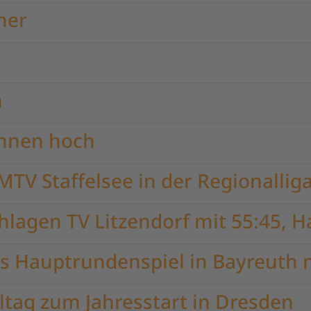
ner
n
nnen hoch
V Staffelsee in der Regionallig
lagen TV Litzendorf mit 55:45, Ha
es Hauptrundenspiel in Bayreuth m
tag zum Jahresstart in Dresden