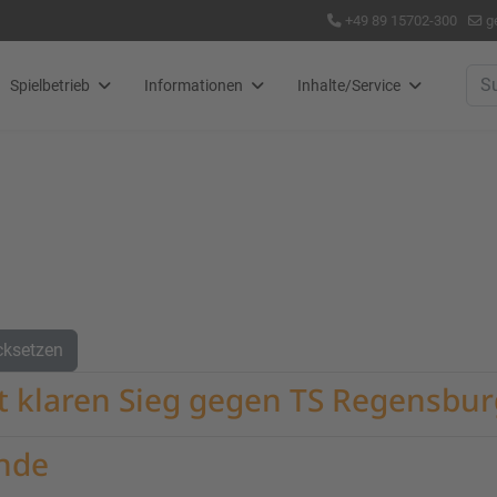
+49 89 15702-300
g
Suc
Spielbetrieb
Informationen
Inhalte/Service
cksetzen
t klaren Sieg gegen TS Regensbur
nde