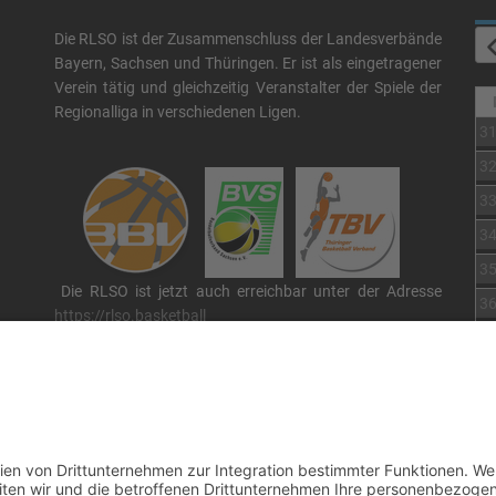
Die RLSO ist der Zusammenschluss der Landesverbände
Bayern, Sachsen und Thüringen. Er ist als eingetragener
Verein tätig und gleichzeitig Veranstalter der Spiele der
Regionalliga in verschiedenen Ligen.
3
3
3
3
3
Die RLSO ist jetzt auch erreichbar unter der Adresse
3
https://rlso.basketball
Wir betreiben ...