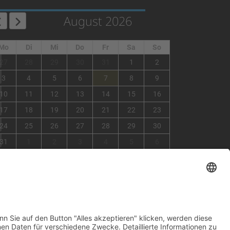
August 2026
Mo
Di
Mi
Do
Fr
Sa
So
1
27
28
29
30
31
1
2
2
3
4
5
6
7
8
9
3
10
11
12
13
14
15
16
4
17
18
19
20
21
22
23
5
24
25
26
27
28
29
30
6
31
1
2
3
4
5
6
×
Fehler