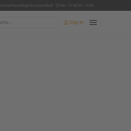
eschaeftsstelle@rlso.basketball
Mo - Fr 08:00 - 12:00
hen
Sign In