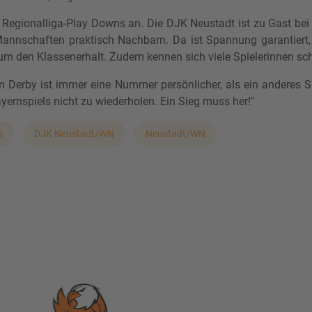
egionalliga-Play Downs an. Die DJK Neustadt ist zu Gast bei 
Mannschaften praktisch Nachbarn. Da ist Spannung garantiert, 
um den Klassenerhalt. Zudem kennen sich viele Spielerinnen sc
in Derby ist immer eine Nummer persönlicher, als ein anderes
yernspiels nicht zu wiederholen. Ein Sieg muss her!"
s
DJK Neustadt/WN
Neustadt/WN
HEN BASKET emfängt den TV Marktheidenfeld