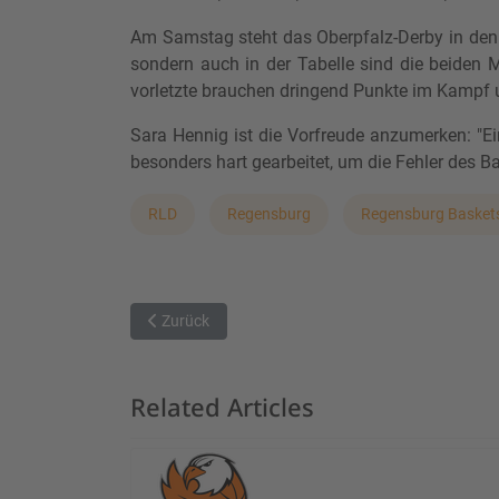
Am Samstag steht das Oberpfalz-Derby in den R
sondern auch in der Tabelle sind die beiden 
vorletzte brauchen dringend Punkte im Kampf 
Sara Hennig ist die Vorfreude anzumerken: "E
besonders hart gearbeitet, um die Fehler des Ba
RLD
Regensburg
Regensburg Basket
Vorheriger Beitrag: Start in die Playoffs - MÜNC
Zurück
Related Articles