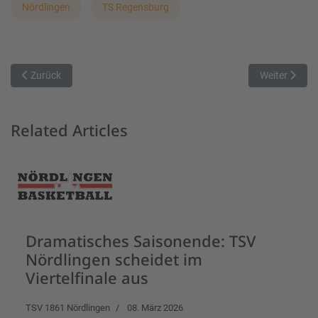
Nördlingen
TS Regensburg
Vorheriger Beitrag: Neue Herausforderung der Damen des TV Aug
Nächster Bei
Zurück
Weiter
Related Articles
Dramatisches Saisonende: TSV
Nördlingen scheidet im
Viertelfinale aus
TSV 1861 Nördlingen
08. März 2026