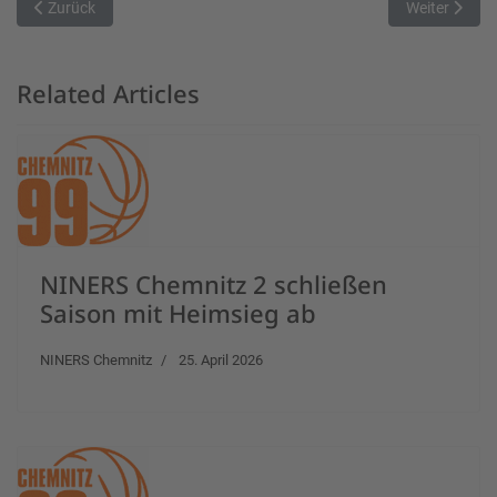
Vorheriger Beitrag: Showdown in Schwabach: Entscheidungsspiel g
Nächster Bei
Zurück
Weiter
Related Articles
NINERS Chemnitz 2 schließen
Saison mit Heimsieg ab
NINERS Chemnitz
25. April 2026