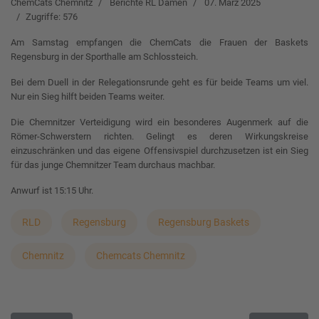
ChemCats Chemnitz
Berichte RL Damen
07. März 2025
Zugriffe: 576
Am Samstag empfangen die ChemCats die Frauen der Baskets
Regensburg in der Sporthalle am Schlossteich.
Bei dem Duell in der Relegationsrunde geht es für beide Teams um viel.
Nur ein Sieg hilft beiden Teams weiter.
Die Chemnitzer Verteidigung wird ein besonderes Augenmerk auf die
Römer-Schwerstern richten. Gelingt es deren Wirkungskreise
einzuschränken und das eigene Offensivspiel durchzusetzen ist ein Sieg
für das junge Chemnitzer Team durchaus machbar.
Anwurf ist 15:15 Uhr.
RLD
Regensburg
Regensburg Baskets
Chemnitz
Chemcats Chemnitz