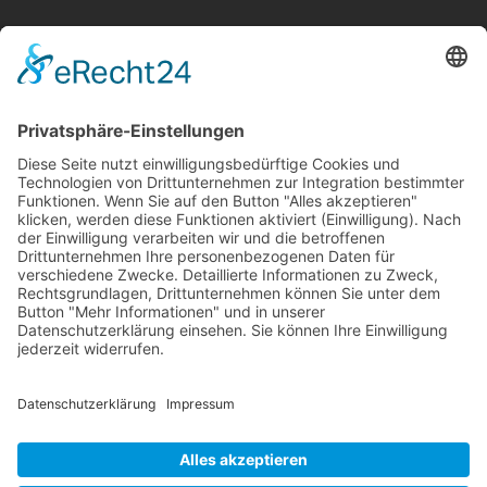
Wir betreiben ...
RLSO Minikalender
August 2026
Mo
Di
Mi
Do
Fr
Sa
So
31
27
28
29
30
31
1
2
32
3
4
5
6
7
8
9
33
10
11
12
13
14
15
16
34
17
18
19
20
21
22
23
×
Fehler
35
24
25
26
27
28
29
30
view=events&limit=0&format=raw&module_id=168&Itemid=