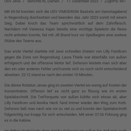
USV Jena
Berichte RL Damen
17. Dezember 2023
Zugriffe: 847
Mit 69:54 konnten sich die USV VIMODROM Baskets am Samstagabend
in Regensburg durchsetzen und beenden das Jahr 2023 somit mit einem
Sieg. Dabei kroch das Team sprichwörtlich auf dem Zahnfleisch.
Nachdem mit Vanessa Kajan bereits eine wichtige Spielerin die Reise
nicht antreten konnte, fiel mit Jill Brand kurz vor Spielbeginn eine weitere
Stütze des Teams aus.
Das erste Viertel startete mit zwei schnellen Dreiern von Lilly Feistkorn
gegen die Zone von Regensburg. Laura Thiele war ebenfalls von außen
erfolgreich und der offensive Motor lief. Defensiv leistete man sich aber
den ein oder anderen Fehler und konnte sich so noch nicht entscheidend
absetzen. 22:12 stand es nach den ersten 10 Minuten.
Die dünne Rotation Jenas ging im zweiten Viertel ein wenig auf Kosten der
Konzentration. Offensiv lief es nicht ganz so flüssig wie im ersten
Spielabschnitt. Die Trefferquote von außen kühlte sich etwas ab, aber
Lilly Feistkorn und Annika Heck fand immer wieder den Weg zum Korb.
Defensiv ließ man nach wie vor zu viel zu und konnte den Spielabschnitt
folgerichtig nur knapp für sich entscheiden. Mit einer 37:26 Führung ging
es in die Kabine.
Im dritten Viertel legte dann Annika Schwarz von außen los, traf gern auch