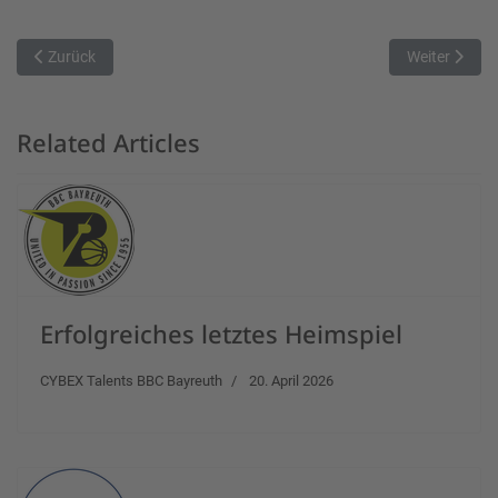
Vorheriger Beitrag: Marktheidenfeld siegt deutlich gegen Neustadt 
Nächster Beit
Zurück
Weiter
Related Articles
Erfolgreiches letztes Heimspiel
CYBEX Talents BBC Bayreuth
20. April 2026