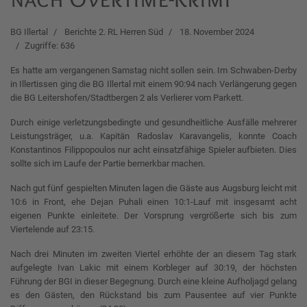
BG Illertal
Berichte 2. RL Herren Süd
18. November 2024
Zugriffe: 636
Es hatte am vergangenen Samstag nicht sollen sein. Im Schwaben-Derby
in Illertissen ging die BG Illertal mit einem 90:94 nach Verlängerung gegen
die BG Leitershofen/Stadtbergen 2 als Verlierer vom Parkett.
Durch einige verletzungsbedingte und gesundheitliche Ausfälle mehrerer
Leistungsträger, u.a. Kapitän Radoslav Karavangelis, konnte Coach
Konstantinos Filippopoulos nur acht einsatzfähige Spieler aufbieten. Dies
sollte sich im Laufe der Partie bemerkbar machen.
Nach gut fünf gespielten Minuten lagen die Gäste aus Augsburg leicht mit
10:6 in Front, ehe Dejan Puhali einen 10:1-Lauf mit insgesamt acht
eigenen Punkte einleitete. Der Vorsprung vergrößerte sich bis zum
Viertelende auf 23:15.
Nach drei Minuten im zweiten Viertel erhöhte der an diesem Tag stark
aufgelegte Ivan Lakic mit einem Korbleger auf 30:19, der höchsten
Führung der BGI in dieser Begegnung. Durch eine kleine Aufholjagd gelang
es den Gästen, den Rückstand bis zum Pausentee auf vier Punkte