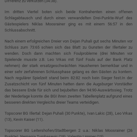
Differenz zu verkürzen (34:38).
Im dritten Viertel boten sich beide Kontrahenten einen offenen
Schlagabtausch und durch einen verwandelten Drei-Punkte-Wurf des
Gästespielers Niklas Moosrainer ging es mit einem 56:57 in den
Schlussabschnitt.
Nach einem erfolgreichen Dreier von Dejan Puhali gut sechs Minuten vor
Schluss zum 73:65 schien sich das Blatt zu Gunsten der Illertaler zu
wenden. Doch dann machten sich Foulprobleme (drei Minuten vor
Spielende musste z.B. Leo Vrkas mit fünf Fouls auf der Bank Platz
nehmen) der stark ersatzgeschwächten Hausherren bemerkbar und in
einer sehr zerfahrenen Schlussphase gelang es den Gästen zu kontern.
Nach regulärer Spielzeit stand beim 82:82 noch kein Sieger fest.In der
Zusatzschicht von fünf Minuten hatten dann die Augsburger Vorstädter
das bessere Ende für sich und bejubelten den 94:90-Auswärtssieg. Trotz
der Niederlage konnte die BGI ihren zweiten Tabellenplatz aufgrund eines
besseren direkten Vergleichs dreier Teams verteidigen.
Topscorer BG Illertal: Dejan Puhali (30 Punkte), Ivan Lakic (28), Leo Vrkas
(13), Kevin Kaiser (11).
Topscorer BG Leitershofen/Stadtbergen 2 u.a.: Niklas Moosrainer (26
Punkte), Nemanja Tumbasevic (19), Valentin Limmer (15).