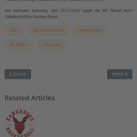
Am nächsten Samstag, den 23.11.2024, spielt die BG Illertal beim
Tabellenfünften Dachau Spurs.
2RLS
BG Leitershofen
Leitershofen
BG Illertal
Vöhringen
Vorheriger Beitrag: Überzeugender Heimauftritt der SBR-Basketball
Nächster Bei
Zurück
Weiter
Related Articles