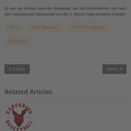
Es war ein solides Spiel der Gastgeber, die viel durchrotierten und nach
dem verpatzenden Saisonstart nun den 2. Sieg in Folge einfahren konnten.
2RLS
MTV München
MTSV Schwabing
München
Vorheriger Beitrag: Harte Landung für die Chiemgau Baskets
Nächster Bei
Zurück
Weiter
Related Articles