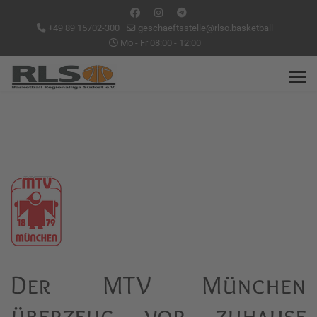
+49 89 15702-300
geschaeftsstelle@rlso.basketball
Mo - Fr 08:00 - 12:00
Der MTV München
überzeug vor zuhause