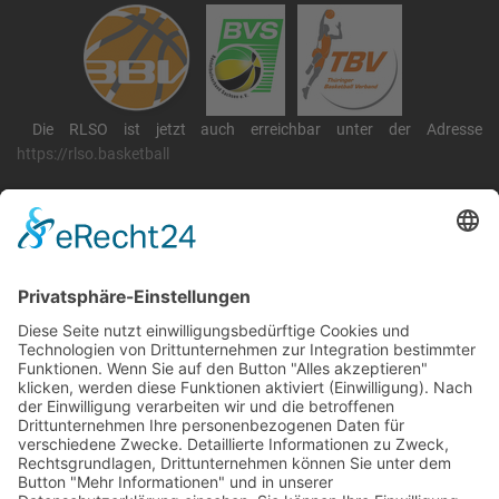
Die RLSO ist jetzt auch erreichbar unter der Adresse
https://rlso.basketball
Wir betreiben ...
RLSO Minikalender
August 2026
Mo
Di
Mi
Do
Fr
Sa
So