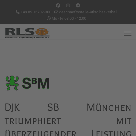
+49 89 15702-300
geschaeftsstelle@rlso.basketball
Mo - Fr 08:00 - 12:00
DJK SB München
triumphiert mit
überzeugender Leistung