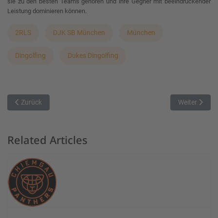
sie zu den besten Teams gehören und ihre Gegner mit beeindruckender
Leistung dominieren können.
2RLS
DJK SB München
München
Dingolfing
Dukes Dingolfing
Vorheriger Beitrag: Der MTV München überzeug vor zuhause gegen
Nächster Beitr
Zurück
Weiter
Related Articles