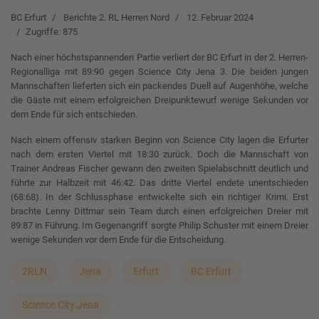
BC Erfurt
Berichte 2. RL Herren Nord
12. Februar 2024
Zugriffe: 875
Nach einer höchstspannenden Partie verliert der BC Erfurt in der 2. Herren-
Regionalliga mit 89:90 gegen Science City Jena 3. Die beiden jungen
Mannschaften lieferten sich ein packendes Duell auf Augenhöhe, welche
die Gäste mit einem erfolgreichen Dreipunktewurf wenige Sekunden vor
dem Ende für sich entschieden.
Nach einem offensiv starken Beginn von Science City lagen die Erfurter
nach dem ersten Viertel mit 18:30 zurück. Doch die Mannschaft von
Trainer Andreas Fischer gewann den zweiten Spielabschnitt deutlich und
führte zur Halbzeit mit 46:42. Das dritte Viertel endete unentschieden
(68:68). In der Schlussphase entwickelte sich ein richtiger Krimi. Erst
brachte Lenny Dittmar sein Team durch einen erfolgreichen Dreier mit
89:87 in Führung. Im Gegenangriff sorgte Philip Schuster mit einem Dreier
wenige Sekunden vor dem Ende für die Entscheidung.
2RLN
Jena
Erfurt
BC Erfurt
Science City Jena