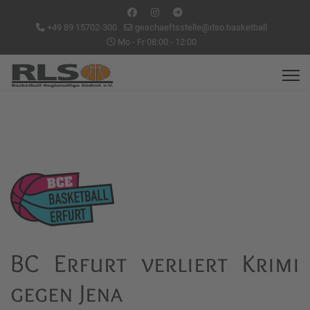
+49 89 15702-300
geschaeftsstelle@rlso.basketball
Mo - Fr 08:00 - 12:00
BC Erfurt verliert Krimi
gegen Jena