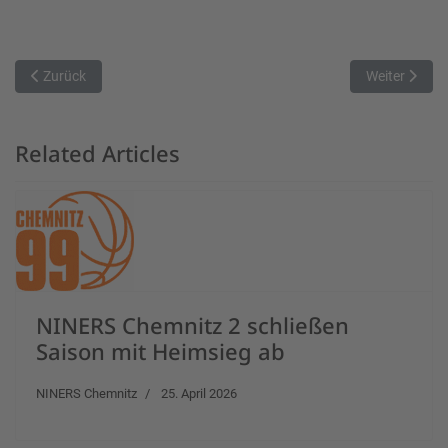
Vorheriger Beitrag: Katastrophenviertel verhindert Überraschung
Nächster Bei
Zurück
Weiter
Related Articles
NINERS Chemnitz 2 schließen
Saison mit Heimsieg ab
NINERS Chemnitz
25. April 2026