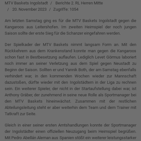
MTV Baskets Ingolstadt
Berichte 2. RL Herren Mitte
20. November 2023
Zugriffe: 1054
Am letzten Samstag ging es für die MTV Baskets Ingolstadt gegen die
Kangaroos aus Leitershofen. Im zweiten Heimspiel der noch jungen
Saison sollte der erste Sieg für die Schanzer eingefahren werden.
Der Spielkader der MTV Baskets nimmt langsam Form an. Mit den
Rückkehrern aus dem Krankenstand konnte man gegen die Kangaroos
schon fast in Bestbesetzung auflaufen. Lediglich Levet Görmus laboriert
noch immer an seiner Verletzung aus dem Spiel gegen Neustadt zu
Beginn der Saison. Sollten er und Yannik Both, der am Samstag ebenfalls
verhindert war, in den kommenden Wochen wieder zur Mannschaft
dazustoßen, dürfte wieder mit den Ingolstädtern in der Liga zu rechnen
sein. Ein weiterer Spieler, der nicht in der Startaufstellung dabei war, ist
Anthony Gräber, der zunehmend in seine neue Rolle als Sportmanager bei
den MTV Baskets hineinwächst. Zusammen mit der restlichen
Abteilungsleitung steht er aber weiterhin dem Team und dem Trainer mit
Tatkraft zur Seite.
Gleich in einer seiner ersten Amtshandlungen konnte der Sportmanager
der Ingolstädter einen offiziellen Neuzugang beim Heimspiel begrüßen.
Mit Pedro Abellán Aleman aus Spanien stößt ein weiterer leistungsstarker