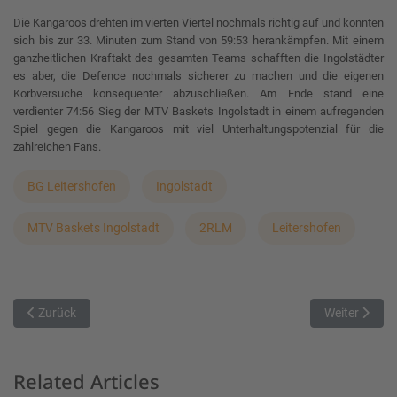
Die Kangaroos drehten im vierten Viertel nochmals richtig auf und konnten
sich bis zur 33. Minuten zum Stand von 59:53 herankämpfen. Mit einem
ganzheitlichen Kraftakt des gesamten Teams schafften die Ingolstädter
es aber, die Defence nochmals sicherer zu machen und die eigenen
Korbversuche konsequenter abzuschließen. Am Ende stand eine
verdienter 74:56 Sieg der MTV Baskets Ingolstadt in einem aufregenden
Spiel gegen die Kangaroos mit viel Unterhaltungspotenzial für die
zahlreichen Fans.
BG Leitershofen
Ingolstadt
MTV Baskets Ingolstadt
2RLM
Leitershofen
Vorheriger Beitrag: TVA gewinnt Heimspiel gegen Baunach
Nächster Beit
Zurück
Weiter
Related Articles