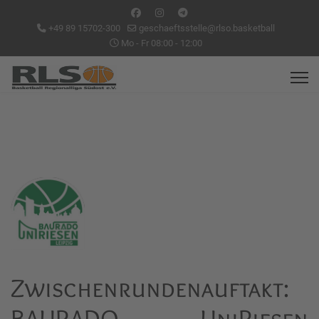
+49 89 15702-300
geschaeftsstelle@rlso.basketball
Mo - Fr 08:00 - 12:00
Zwischenrundenauftakt:
BAURADO UniRiesen