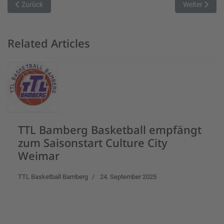
Vorheriger Beitrag: ONLINEPRINTERS starten Zwischenrunde gege
Nächster Bei
Zurück
Weiter
Related Articles
TTL Bamberg Basketball empfängt
zum Saisonstart Culture City
Weimar
TTL Basketball Bamberg
24. September 2025