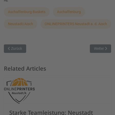
HE
Aschaffenburg Baskets
Aschaffenburg
Neustadt/Aisch
ONLINEPRINTERS Neustadt a. d. Aisch
Vorheriger Beitrag: Schwabing empfängt Bamberg
Nächster Bei
Zurück
Weiter
Related Articles
Starke Teamleistung: Neustadt