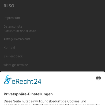
RLSO
Impressum
Datenschutz
Datenschutz Social Media
Anfrage Datenschutz
Kontakt
SR-Feedback
wichtige Termine
Information
Die RLSO ist der Zusammenschluss der Landesverbände Bayern,
Sachsen und Thüringen. Er ist als eingetragener Verein tätig und
gleichzeitig Veranstalter der Spiele der Regionalliga in
verschiedenen Ligen.