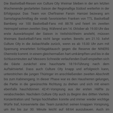
Die Basketball-Riesen von Culture City Weimar bleiben in der am letzten
Wochenende gestarteten Saison der Regionalliga Südost weiterhin in der
Erfolgsspur. Das Team von Cheftrainer Farsin Hamzei bezwang am
Samstagnachmittag die vorab favorisierten Franken von TTL Basketball
Bamberg vor 100 Basketball-Fans mit 88:78 und feiert im zweiten
Heimspiel seinen zweiten Sieg. Während am 14. Oktober ab 19.00 Uhr das
erste Auswärtsspiel der Saison in Veitshöchheim ansteht, müssen
Weimars Basketball-Fans nicht lange warten. Bereits am 21.10. kehrt
Culture City in die Asbachhalle zurück, wenn es ab 15.00 Uhr zum mit
Spannung erwarteten Schlagabtausch gegen die Reserve der NINERS
Chemnitz kommt. In einem gleichermaßen hart umkämpften und bis in die
Schlussminuten auf Messers Schneide verlaufenden Duell erspielten sich
die Gäste zunächst eine hauchzarte 18:19-Führung nach dem
Auftaktviertel. Dass auch Culture City knapp und erfolgreich kann,
unterstrichen die jungen Thüringer im anschließenden zweiten Abschnitt
bis zum Kabinengang. In dieser Phase war es den Hausherren gelungen,
die Partie in die gewünschte Richtung zu drehen und sich mit einem
ebenfalls hauchdünnen 42:41-Vorsprung aus der ersten Hälfte zu
verabschieden. Nachdem Culture City auch zu Beginn des dritten Viertels
Konzentration und Tempo hochhalten konnte und immer wieder wichtige
Würfe traf, konservierte das Team zunächst seinen knappen Vorsprung,
um ihn bis zur 30. Minute leicht auf 68:64 auszubauen. Auch im