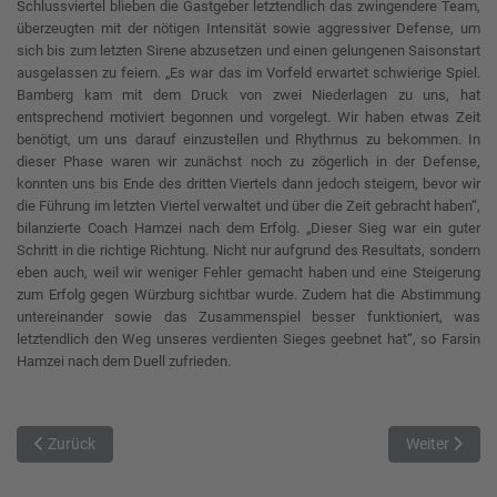
Schlussviertel blieben die Gastgeber letztendlich das zwingendere Team,
überzeugten mit der nötigen Intensität sowie aggressiver Defense, um
sich bis zum letzten Sirene abzusetzen und einen gelungenen Saisonstart
ausgelassen zu feiern. „Es war das im Vorfeld erwartet schwierige Spiel.
Bamberg kam mit dem Druck von zwei Niederlagen zu uns, hat
entsprechend motiviert begonnen und vorgelegt. Wir haben etwas Zeit
benötigt, um uns darauf einzustellen und Rhythmus zu bekommen. In
dieser Phase waren wir zunächst noch zu zögerlich in der Defense,
konnten uns bis Ende des dritten Viertels dann jedoch steigern, bevor wir
die Führung im letzten Viertel verwaltet und über die Zeit gebracht haben“,
bilanzierte Coach Hamzei nach dem Erfolg. „Dieser Sieg war ein guter
Schritt in die richtige Richtung. Nicht nur aufgrund des Resultats, sondern
eben auch, weil wir weniger Fehler gemacht haben und eine Steigerung
zum Erfolg gegen Würzburg sichtbar wurde. Zudem hat die Abstimmung
untereinander sowie das Zusammenspiel besser funktioniert, was
letztendlich den Weg unseres verdienten Sieges geebnet hat“, so Farsin
Hamzei nach dem Duell zufrieden.
Vorheriger Beitrag: Erster Sieg für die Onlineprinters im Aufsteigerdu
Nächster Beit
Zurück
Weiter