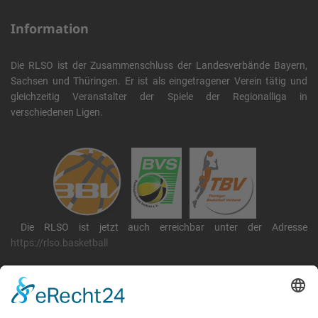
Information
Die RLSO ist der Zusammenschluss der Landesverbände Bayern,
Sachsen und Thüringen. Er ist als eingetragener Verein tätig und
gleichzeitig Veranstalter der Spiele der Regionalliga in
verschiedenen Ligen.
Die RLSO ist jetzt auch erreichbar unter der Adresse
https://rlso.basketball
Wir betreiben ...